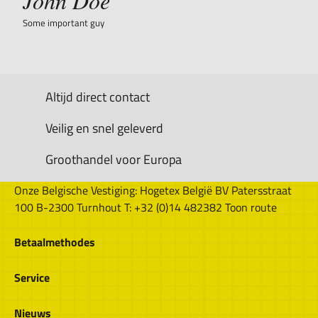
John Doe
Some important guy
Altijd direct contact
Veilig en snel geleverd
Groothandel voor Europa
Onze Belgische Vestiging: Hogetex België BV Patersstraat
100 B-2300 Turnhout T: +32 (0)14 482382 Toon route
Betaalmethodes
Bestellen & Betalen
Service
Retourbeleid
Over Hogetex
Nieuws
Contract herroepen