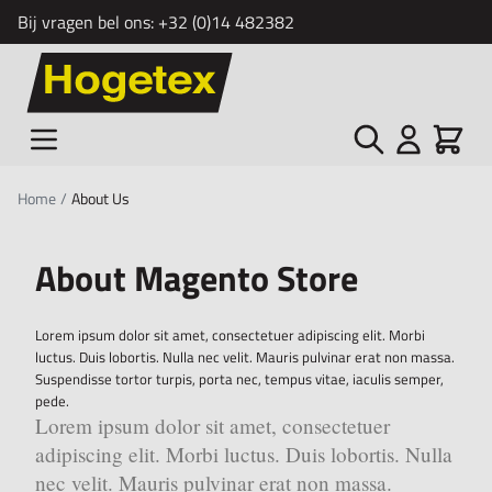
Bij vragen bel ons:
+32 (0)14 482382
Ga naar de inhoud
Zoek
Cart
Home
/
About Us
About Magento Store
Lorem ipsum dolor sit amet, consectetuer adipiscing elit. Morbi
luctus. Duis lobortis. Nulla nec velit. Mauris pulvinar erat non massa.
Suspendisse tortor turpis, porta nec, tempus vitae, iaculis semper,
pede.
Lorem ipsum dolor sit amet, consectetuer
adipiscing elit. Morbi luctus. Duis lobortis. Nulla
nec velit. Mauris pulvinar erat non massa.