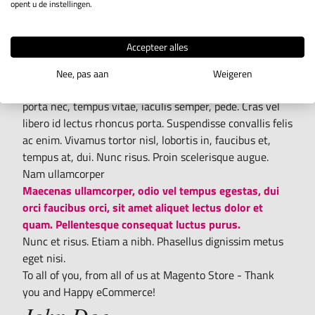
Nulla facilisi. Vestibulum tincidunt sapien eu velit.
opent u de instellingen.
Mauris purus. Maecenas eget mauris eu orci accumsan
feugiat. Pellentesque eget velit. Nunc tincidunt.
Accepteer alles
Lorem ipsum dolor sit amet, consectetuer adipiscing elit.
Morbi luctus. Duis lobortis. Nulla nec velit. Mauris
Nee, pas aan
Weigeren
pulvinar erat non massa. Suspendisse tortor turpis,
porta nec, tempus vitae, iaculis semper, pede. Cras vel
libero id lectus rhoncus porta. Suspendisse convallis felis
ac enim. Vivamus tortor nisl, lobortis in, faucibus et,
tempus at, dui. Nunc risus. Proin scelerisque augue.
Nam ullamcorper
Maecenas ullamcorper, odio vel tempus egestas, dui
orci faucibus orci, sit amet aliquet lectus dolor et
quam. Pellentesque consequat luctus purus.
Nunc et risus. Etiam a nibh. Phasellus dignissim metus
eget nisi.
To all of you, from all of us at Magento Store - Thank
you and Happy eCommerce!