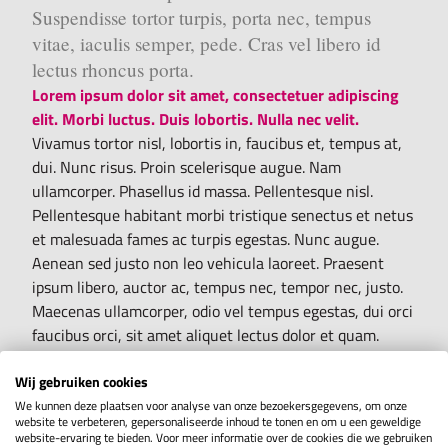
Suspendisse tortor turpis, porta nec, tempus
vitae, iaculis semper, pede. Cras vel libero id
lectus rhoncus porta.
Lorem ipsum dolor sit amet, consectetuer adipiscing
elit. Morbi luctus. Duis lobortis. Nulla nec velit.
Vivamus tortor nisl, lobortis in, faucibus et, tempus at,
dui. Nunc risus. Proin scelerisque augue. Nam
ullamcorper. Phasellus id massa. Pellentesque nisl.
Pellentesque habitant morbi tristique senectus et netus
et malesuada fames ac turpis egestas. Nunc augue.
Aenean sed justo non leo vehicula laoreet. Praesent
ipsum libero, auctor ac, tempus nec, tempor nec, justo.
Maecenas ullamcorper, odio vel tempus egestas, dui orci
faucibus orci, sit amet aliquet lectus dolor et quam.
Pellentesque consequat luctus purus. Nunc et risus.
Wij gebruiken cookies
Etiam a nibh. Phasellus dignissim metus eget nisi.
Vestibulum sapien dolor, aliquet nec, porta ac,
We kunnen deze plaatsen voor analyse van onze bezoekersgegevens, om onze
website te verbeteren, gepersonaliseerde inhoud te tonen en om u een geweldige
malesuada a, libero. Praesent feugiat purus eget est.
website-ervaring te bieden. Voor meer informatie over de cookies die we gebruiken