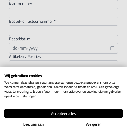
Klantnummer
Bestel- of factuurnummer
*
Besteldatum
Artikelen / Posities
Bericht
Wij gebruiken cookies
We kunnen deze plaatsen voor analyse van onze bezoekersgegevens, om onze
website te verbeteren, gepersonaliseerde inhoud te tonen en om u een geweldige
website-ervaring te bieden. Voor meer informatie over de cookies die we gebruiken
opent u de instellingen.
Hierbij herroep ik het door mij gesloten contract.
*
Accepteer alles
Nee, pas aan
Weigeren
HERROEPING VERZENDEN