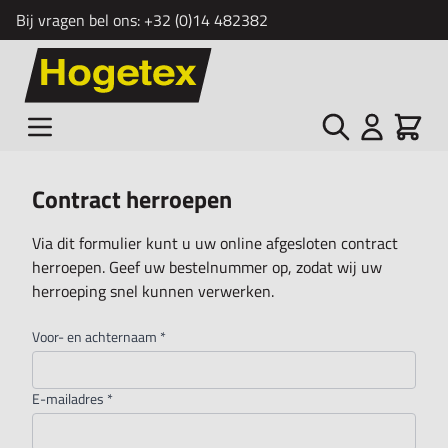
Bij vragen bel ons:
+32 (0)14 482382
Ga naar de inhoud
Zoek
Cart
Contract herroepen
Via dit formulier kunt u uw online afgesloten contract
herroepen. Geef uw bestelnummer op, zodat wij uw
herroeping snel kunnen verwerken.
Voor- en achternaam
*
E-mailadres
*