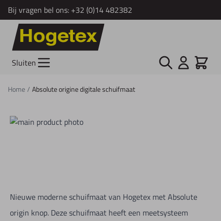
Bij vragen bel ons:
+32 (0)14 482382
Ga naar de inhoud
Zoek
Cart
Sluiten
Home
/
Absolute origine digitale schuifmaat
Nieuwe moderne schuifmaat van Hogetex met Absolute
origin knop. Deze schuifmaat heeft een meetsysteem