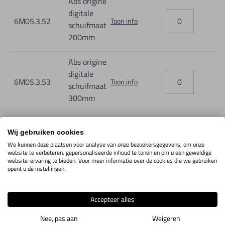
Abs origine
- mm/Inch omschakelbaar.
digitale
6M05.3.52
Toon info
- Geen maximale snelheid door nieuw meetsysteem.
schuifmaat
200mm
- CR1632, 3V Lithium, een meer milieuvriendelijke batterij.
- Energiesparende chipset voor een langere levensduur van
Abs origine
de batterij
digitale
6M05.3.53
Toon info
schuifmaat
- Nieuw electrostatische kapaziteit meetsysteem met
300mm
lineare encoder.
Wij gebruiken cookies
We kunnen deze plaatsen voor analyse van onze bezoekersgegevens, om onze
IN WINKELWAGEN
website te verbeteren, gepersonaliseerde inhoud te tonen en om u een geweldige
website-ervaring te bieden. Voor meer informatie over de cookies die we gebruiken
opent u de instellingen.
Productomschrijving
Accepteer alles
Nieuwe moderne schuifmaat van Hogetex met Absolute
Nee, pas aan
Weigeren