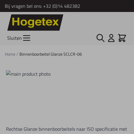
Bij vragen bel ons:
+32 (0)14 482382
Ga naar de inhoud
Zoek
Cart
Sluiten
Home
/
Binnenboorbeitel Glanze SCLCR-06
Rechtse Glanze binnenboorbeitels naar ISO specificatie met