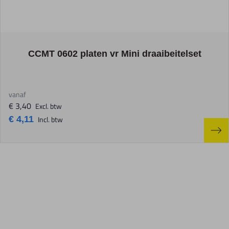
The price depends on the options chosen on the product page
CCMT 0602 platen vr Mini draaibeitelset
vanaf
€ 3,40
Excl. btw
€ 4,11
Incl. btw