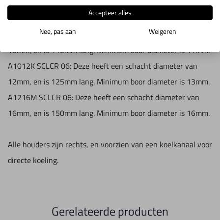
A0608H SCLCR 06: Deze heeft een schacht diameter van
Accepteer alles
8mm, en is 100mm lang. Minimum boor diameter is 9mm.
Nee, pas aan
Weigeren
A0810J SCLCR 06: Deze heeft een schacht diameter van
10mm, en is 110mm lang. Minimum boor diameter is 11mm.
A1012K SCLCR 06: Deze heeft een schacht diameter van
12mm, en is 125mm lang. Minimum boor diameter is 13mm.
A1216M SCLCR 06: Deze heeft een schacht diameter van
16mm, en is 150mm lang. Minimum boor diameter is 16mm.
Alle houders zijn rechts, en voorzien van een koelkanaal voor
directe koeling.
Gerelateerde producten