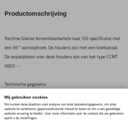
Productomschrijving
Rechtse Glanze binnenboorbeitels naar ISO specificatie met
een 95° aanloophoek. De houders zijn met een koelkanaal.
De wisselplaten voor deze houders zijn van het type CCMT
0602- -.
Technische gegevens:
De binnenboorbeitel SCLCR met de wisselplaat CCMT met
Wij gebruiken cookies
twee 80 ° hoeken is gemonteerd met een 95 ° aanloophoek.
We kunnen deze plaatsen voor analyse van onze bezoekersgegevens, om onze
website te verbeteren, gepersonaliseerde inhoud te tonen en om u een geweldige
Het maakt het mogelijk om zowel recht te draaien als
website-ervaring te bieden. Voor meer informatie over de cookies die we gebruiken
opent u de instellingen.
inwendig te kotteren.