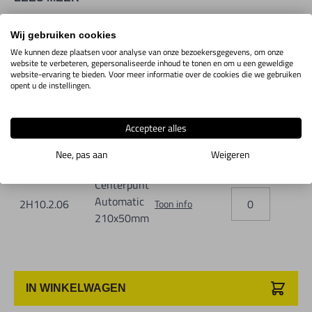
punt in het werkstuk. Extreem harde punt.
Afmetingen: 133x28mm
Wij gebruiken cookies
We kunnen deze plaatsen voor analyse van onze bezoekersgegevens, om onze
website te verbeteren, gepersonaliseerde inhoud te tonen en om u een geweldige
TOON ALLES
website-ervaring te bieden. Voor meer informatie over de cookies die we gebruiken
opent u de instellingen.
Accepteer alles
Nee, pas aan
Weigeren
Artikelcode
Uitvoering
Maten
Aantal
Voor
Centerpunt
Automatic
2H10.2.06
Toon info
210x50mm
IN WINKELWAGEN