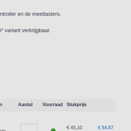
troller en de meettasters.
° variant verkrijgbaar.
0 meter.
n
Aantal
Voorraad
Stukprijs
€ 45,10
€ 54,57
info