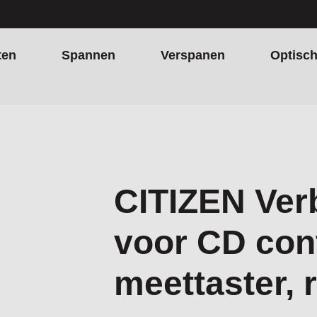
ten
Spannen
Verspanen
Optisc
aster, recht
CITIZEN Ver
voor CD cont
meettaster, 