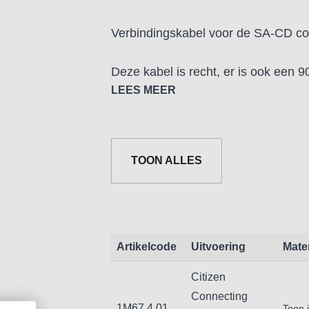
Verbindingskabel voor de SA-CD con
Deze kabel is recht, er is ook een 90
LEES MEER
Verkrijgbaar in de lengtes 2, 5 en 1
TOON ALLES
Artikelcode
Uitvoering
Mate
Citizen
Connecting
1M67.4.01
Toon 