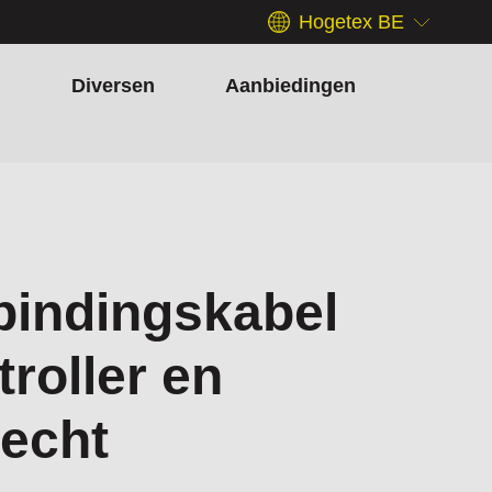
Hogetex BE
h
Diversen
Aanbiedingen
bindingskabel
roller en
recht