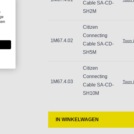
Cable SA-CD-
SH2M
e
ige
iken
Citizen
Connecting
1M67.4.02
Toon 
Cable SA-CD-
SH5M
Citizen
Connecting
1M67.4.03
Toon 
Cable SA-CD-
SH10M
IN WINKELWAGEN