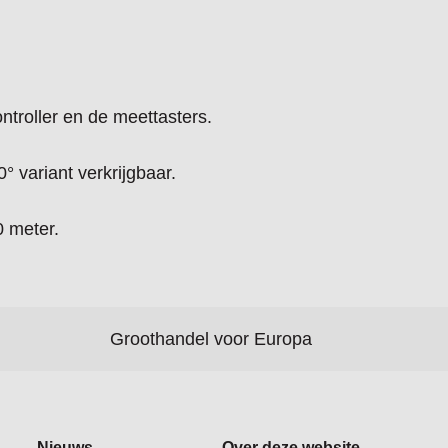
troller en de meettasters.
° variant verkrijgbaar.
0 meter.
Groothandel voor Europa
Nieuws
Over deze website