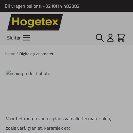
Bij vragen bel ons:
+32 (0)14 482382
Ga naar de inhoud
Zoek
Cart
Sluiten
Home
/
Digitale glansmeter
Voor het meten van de glans van allerlei materialen,
zoals verf, graniet, keramiek etc.