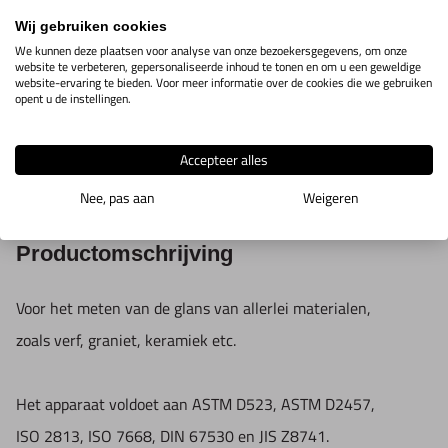
Digitale
glansmeter
Wij gebruiken cookies
6M66.1.02
Toon info
meethoek
We kunnen deze plaatsen voor analyse van onze bezoekersgegevens, om onze
website te verbeteren, gepersonaliseerde inhoud te tonen en om u een geweldige
20°/60°/85°
website-ervaring te bieden. Voor meer informatie over de cookies die we gebruiken
opent u de instellingen.
Accepteer alles
IN WINKELWAGEN
Nee, pas aan
Weigeren
Productomschrijving
Voor het meten van de glans van allerlei materialen,
zoals verf, graniet, keramiek etc.
Het apparaat voldoet aan ASTM D523, ASTM D2457,
ISO 2813, ISO 7668, DIN 67530 en JIS Z8741.