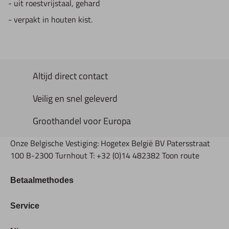
- uit roestvrijstaal, gehard
- verpakt in houten kist.
Altijd direct contact
Veilig en snel geleverd
Groothandel voor Europa
Onze Belgische Vestiging: Hogetex België BV Patersstraat
100 B-2300 Turnhout T: +32 (0)14 482382 Toon route
Betaalmethodes
Bestellen & Betalen
Service
Retourbeleid
Over Hogetex