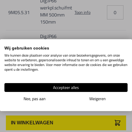
Dig.IP66
werkpl.schuifmt
9M05.5.31
Toon info
MM 500mm
150mm
Dig.IP66
werkpl.schuifmt
9M05.5.34
Toon info
Wij gebruiken cookies
MM 600mm
We kunnen deze plaatsen voor analyse van onze bezoekersgegevens, om onze
150mm
website te verbeteren, gepersonaliseerde inhoud te tonen en om u een geweldige
website-ervaring te bieden. Voor meer informatie over de cookies die we gebruiken
opent u de instellingen.
Dig.IP66
werkpl.schuifmt
9M05.5.38
Toon info
MM 1000mm
Accepteer alles
150mm
Nee, pas aan
Weigeren
IN WINKELWAGEN