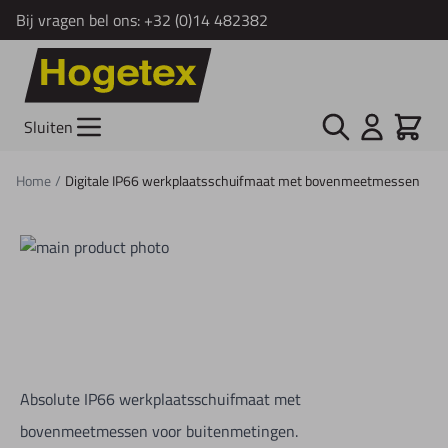
Bij vragen bel ons:
+32 (0)14 482382
Ga naar de inhoud
Zoek
Cart
Sluiten
Home
/
Digitale IP66 werkplaatsschuifmaat met bovenmeetmessen
Absolute IP66 werkplaatsschuifmaat met
bovenmeetmessen voor buitenmetingen.