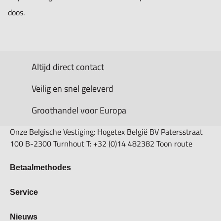
doos.
Altijd direct contact
Veilig en snel geleverd
Groothandel voor Europa
Onze Belgische Vestiging: Hogetex België BV Patersstraat
100 B-2300 Turnhout T: +32 (0)14 482382 Toon route
Betaalmethodes
Bestellen & Betalen
Service
Retourbeleid
Over Hogetex
Nieuws
Contract herroepen