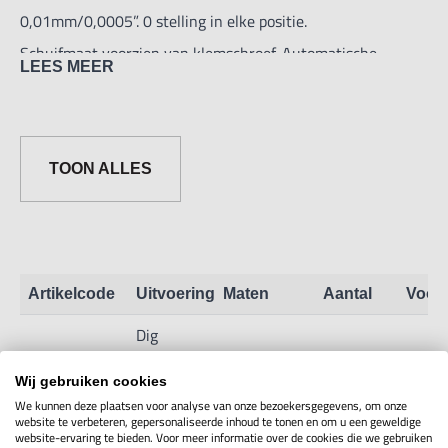
0,01mm/0,0005”. 0 stelling in elke positie.
Schuifmaat voorzien van klemschroef. Automatische
LEES MEER
uitschakeling.
Absoluut / incrementeel omschakelbaar. Voor binnen-,
buiten-, en
TOON ALLES
dieptemetingen. Schroefdraadtabel. Verpakt in kunststof
doos.
Artikelcode
Uitvoering
Maten
Aantal
Voor
Dig
Linkshandige
ABS
Wij gebruiken cookies
6M05.3.11Links
Toon info
Schuifmaat
We kunnen deze plaatsen voor analyse van onze bezoekersgegevens, om onze
website te verbeteren, gepersonaliseerde inhoud te tonen en om u een geweldige
0-150mm
website-ervaring te bieden. Voor meer informatie over de cookies die we gebruiken