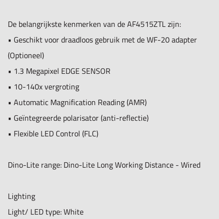
Optics
Magnification: 10-140x
De belangrijkste kenmerken van de AF4515ZTL zijn:
Macro zoom: No
• Geschikt voor draadloos gebruik met de WF-20 adapter
Working distance: Long
(Optioneel)
Lens type: Glass with anti-reflection coating
• 1.3 Megapixel EDGE SENSOR
• 10-140x vergroting
Sensor
• Automatic Magnification Reading (AMR)
Sensor type: CMOS
• Geïntegreerde polarisator (anti-reflectie)
Resolution: 1.3 Megapixel (1280x1024)
• Flexible LED Control (FLC)
Maximum frame rate: 30 fps
Dino-Lite range: Dino-Lite Long Working Distance - Wired
Compatibility
Interface: USB 2.0
Lighting
Operating system: Windows 7, 8, 10 or 11, MacOS 10.12
Light/ LED type: White