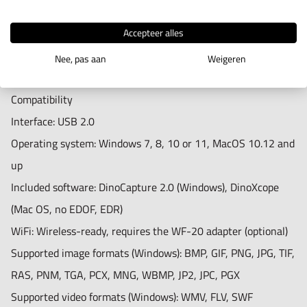
Dimensions: 11.4cm (L) x 3.3cm (D)
Sensor type: CMOS
Weight: 111g
Accepteer alles
Resolution: 1.3 Megapixel (1280x1024)
Cable length: 1.8m
Maximum frame rate: 30 fps
Nee, pas aan
Weigeren
Features
Compatibility
Special feature: Aut. Magn. reading, Flexible LED Control
Interface: USB 2.0
(FLC)
Operating system: Windows 7, 8, 10 or 11, MacOS 10.12 and
Measurement: Yes
up
Calibration: Yes
Included software: DinoCapture 2.0 (Windows), DinoXcope
Microtouch sensor: Yes
(Mac OS, no EDOF, EDR)
ESD safe: No
WiFi: Wireless-ready, requires the WF-20 adapter (optional)
Supported image formats (Windows): BMP, GIF, PNG, JPG, TIF,
Information
RAS, PNM, TGA, PCX, MNG, WBMP, JP2, JPC, PGX
Package contents: Microscope, Carry pouch, Software CD,
Supported video formats (Windows): WMV, FLV, SWF