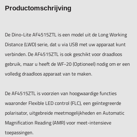
• Geïntegreerde polarisator (anti-reflectie)
Productomschrijving
• Flexible LED Control (FLC)
Dino-Lite range: Dino-Lite Long Working Distance - Wired
De Dino-Lite AF4515ZTL is een model uit de Long Working
Distance (LWD) serie, dat u via USB met uw apparaat kunt
Lighting
verbinden. De AF4515ZTL is ook geschikt voor draadloos
Light/ LED type: White
gebruik, maar u heeft de WF-20 (Optioneel) nodig om er een
Number of LEDs: 8
volledig draadloos apparaat van te maken.
LED on/off switchable: Yes
Infrared filter: IR cut-filter >650 nm
De AF4515ZTL is voorzien van hoogwaardige functies
Diffuser available: Yes (N3C-D included)
waaronder Flexible LED control (FLC), een geïntegreerde
Emission filter: No
polarisator, uitgebreide meetmogelijkheden en Automatic
Polarizer: Yes, linear
Magnification Reading (AMR) voor meet-intensieve
toepassingen.