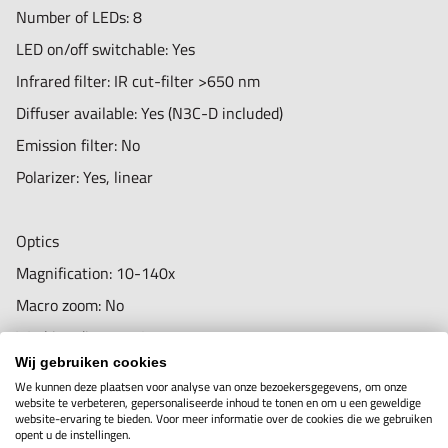
and up
Number of LEDs: 8
Included software: DinoCapture 2.0 (Windows), DinoXcope
LED on/off switchable: Yes
(Mac OS, no EDOF, EDR)
Infrared filter: IR cut-filter >650 nm
WiFi: Wireless-ready, requires the WF-20 adapter (optional)
Diffuser available: Yes (N3C-D included)
Supported image formats (Windows): BMP, GIF, PNG, JPG,
Emission filter: No
TIF, RAS, PNM, TGA, PCX, MNG, WBMP, JP2, JPC, PGX
Polarizer: Yes, linear
Supported video formats (Windows): WMV, FLV, SWF
Supported image formats (MacOS): JPEG, PNG
Optics
Supported video formats (MacOS): MOV
Magnification: 10-140x
Imaging standards: DirectShow, UVC
Macro zoom: No
Working distance: Long
Housing
Wij gebruiken cookies
Lens type: Glass with anti-reflection coating
We kunnen deze plaatsen voor analyse van onze bezoekersgegevens, om onze
Housing material: Composite/ plastic housing
website te verbeteren, gepersonaliseerde inhoud te tonen en om u een geweldige
website-ervaring te bieden. Voor meer informatie over de cookies die we gebruiken
Magnification lock: Yes
Sensor
opent u de instellingen.