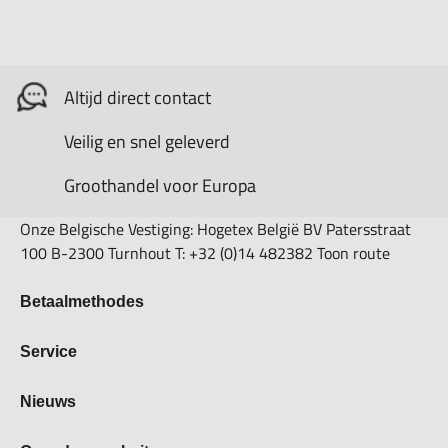
Altijd direct contact
Veilig en snel geleverd
Groothandel voor Europa
Onze Belgische Vestiging: Hogetex België BV Patersstraat
100 B-2300 Turnhout T: +32 (0)14 482382 Toon route
Betaalmethodes
Bestellen & Betalen
Service
Retourbeleid
Over Hogetex
Nieuws
Contract herroepen
Showroom
Levertijden
Beurzen