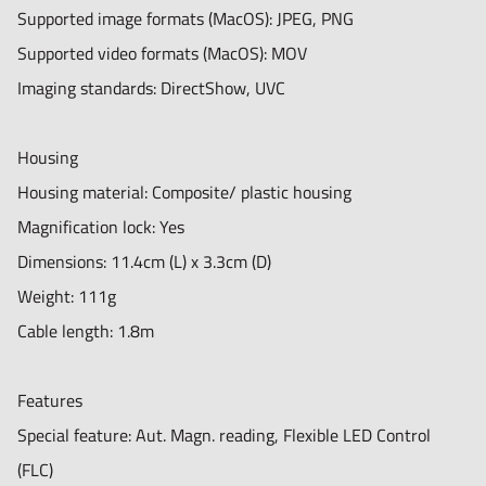
Calibration target, User manual, N3C-O- Open cap, N3C-C-
Supported image formats (MacOS): JPEG, PNG
Closed cap, N3C-D- Diffuser cap, N3C-Extension cap, N3C-
Supported video formats (MacOS): MOV
L- Long cap, N3C-S- Side light cap
Imaging standards: DirectShow, UVC
Warranty information: 2 years European warranty
Regulatory approval: CE, FCC, ROHS
Housing
Housing material: Composite/ plastic housing
Magnification lock: Yes
Dimensions: 11.4cm (L) x 3.3cm (D)
Weight: 111g
Cable length: 1.8m
Features
Special feature: Aut. Magn. reading, Flexible LED Control
(FLC)