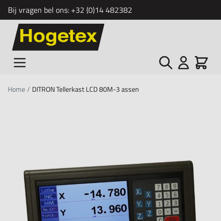
Bij vragen bel ons:
+32 (0)14 482382
Ga naar de inhoud
Zoek
Cart
Home
/
DITRON Tellerkast LCD 80M-3 assen