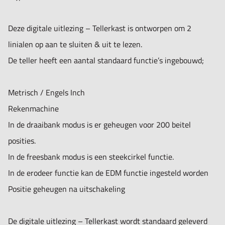
Overspanningsbeveiliging voor hoge gebruikszekerheid.
Goede kwaliteit prijsverhouding.
Deze digitale uitlezing – Tellerkast is ontworpen om 2
Hoge nauwkeurigheid.
linialen op aan te sluiten & uit te lezen.
Beschermd tegen vibratie.
De teller heeft een aantal standaard functie’s ingebouwd;
Metrisch / Engels Inch
Rekenmachine
In de draaibank modus is er geheugen voor 200 beitel
posities.
In de freesbank modus is een steekcirkel functie.
In de erodeer functie kan de EDM functie ingesteld worden
Positie geheugen na uitschakeling
De digitale uitlezing – Tellerkast wordt standaard geleverd