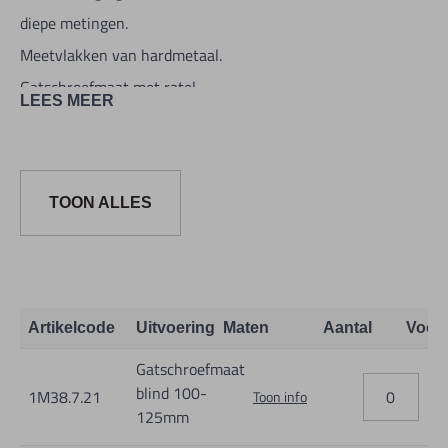
diepe metingen.
Meetvlakken van hardmetaal.
Gatschroefmaat met ratel.
LEES MEER
Geleverd zonder instelring.
Met 2x drie meetinzetstukken.
Dit ten behoeve voor het meten
TOON ALLES
van blinde gaten met groot
meetbereik. Aflezing nonius: 0,005mm
Artikelcode
Uitvoering
Maten
Aantal
Voor
Gatschroefmaat
blind 100-
1M38.7.21
Toon info
125mm