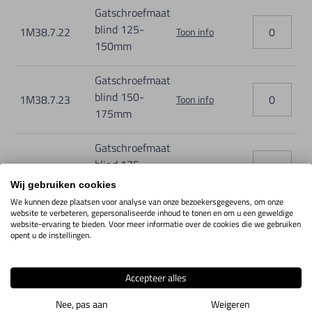
Gatschroefmaat
blind 125-
1M38.7.22
Toon info
150mm
Gatschroefmaat
blind 150-
1M38.7.23
Toon info
175mm
Gatschroefmaat
blind 175-
1M38.7.24
Toon info
200mm
Wij gebruiken cookies
We kunnen deze plaatsen voor analyse van onze bezoekersgegevens, om onze
website te verbeteren, gepersonaliseerde inhoud te tonen en om u een geweldige
Gatschroefmaat
website-ervaring te bieden. Voor meer informatie over de cookies die we gebruiken
blind 200-
1M38.7.25
Toon info
opent u de instellingen.
225mm
Accepteer alles
Gatschroefmaat
blind 225-
1M38.7.26
Toon info
Nee, pas aan
Weigeren