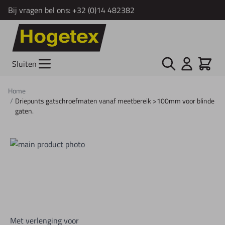
Bij vragen bel ons:
+32 (0)14 482382
Ga naar de inhoud
Zoek
Cart
Sluiten
Home
/
Driepunts gatschroefmaten vanaf meetbereik >100mm voor blinde
gaten.
Met verlenging voor