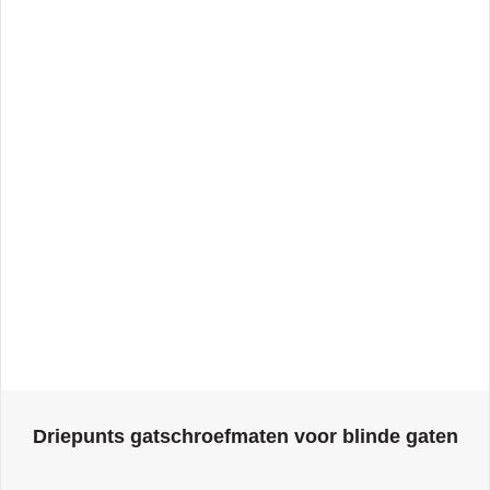
The price depends on the options chosen on the product page
Driepunts gatschroefmaten voor blinde gaten