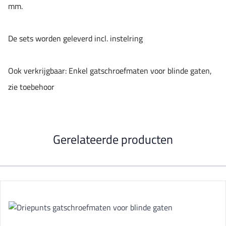
mm.
De sets worden geleverd incl. instelring
Ook verkrijgbaar: Enkel gatschroefmaten voor blinde gaten,
zie toebehoor
Gerelateerde producten
Navigating through the elements of the carousel is possible using t
Press to skip carousel