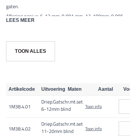
gaten.
Aflezing nonius: 6-12 mm: 0,001 mm, 12-100mm: 0,005
LEES MEER
mm.
De sets worden geleverd incl. instelring
TOON ALLES
Ook verkrijgbaar: Enkel gatschroefmaten voor blinde gaten,
zie toebehoor
Artikelcode
Uitvoering
Maten
Aantal
Voor
Driep.Gatschr.mt.set
1M38.4.01
Toon info
6-12mm blind
Driep.Gatschr.mt.set
1M38.4.02
Toon info
11-20mm blind