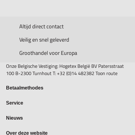
Altijd direct contact
Veilig en snel geleverd
Groothandel voor Europa
Onze Belgische Vestiging: Hogetex België BV Patersstraat
100 B-2300 Turnhout T: +32 (0)14 482382 Toon route
Betaalmethodes
Bestellen & Betalen
Service
Retourbeleid
Over Hogetex
Nieuws
Contract herroepen
Showroom
Levertijden
Beurzen
Over deze website
FAQ