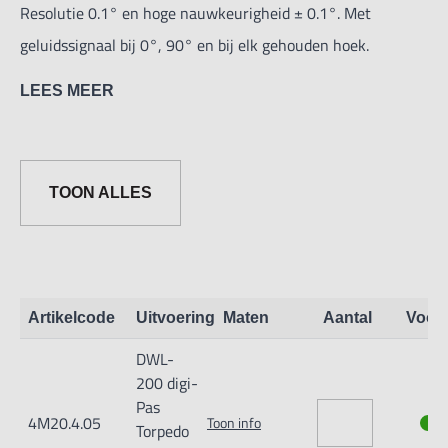
Resolutie 0.1° en hoge nauwkeurigheid ± 0.1°. Met
geluidssignaal bij 0°, 90° en bij elk gehouden hoek.
LEES MEER
De Digi-Pas Torpedo waterpas is de digitale versie van de
conventionele Torpedo waterpas. Het heeft een elegant
design met een geavanceerde sensor technologie om
TOON ALLES
volledig uitgerust elke meet-en inspectiejob aan te pakken.
Kenmerken:
Ingebouwde magneet in de voet.
Artikelcode
Uitvoering
Maten
Aantal
Voor
Herhaalbaarheid: 0.1°.
DWL-
Nauwkeurigheid: ± 0.1° bij 0° & 90° /± 0.2° voor elke
200 digi-
hoek.
Pas
4M20.4.05
Toon info
Kalibratie-functie, makkelijk en zelf kalibreren.
Torpedo