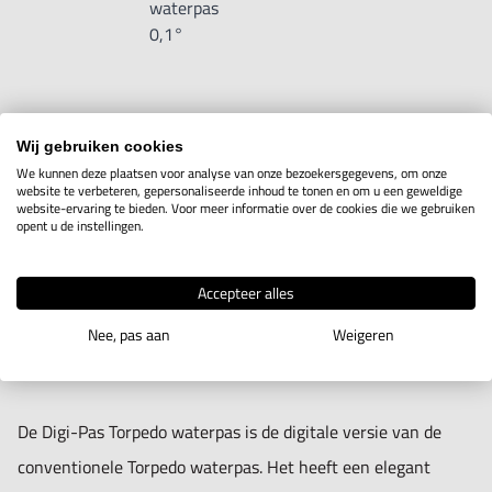
waterpas
Hold-functie.
0,1°
Omschakelbaar ° en %.
Geluidssignaal bij 0°, 90° en bij elk gehouden hoek.
Aan/uit schakelaar.
IN WINKELWAGEN
Wij gebruiken cookies
Automatische uitschakeling na 3 minuten.
We kunnen deze plaatsen voor analyse van onze bezoekersgegevens, om onze
Voeding: 2x CR2032 (bij levering)
website te verbeteren, gepersonaliseerde inhoud te tonen en om u een geweldige
website-ervaring te bieden. Voor meer informatie over de cookies die we gebruiken
opent u de instellingen.
Productomschrijving
DWL-200 Digi-Pas Torpedo waterpas met magneetvoet.
Accepteer alles
Resolutie 0.1° en hoge nauwkeurigheid ± 0.1°. Met
Nee, pas aan
Weigeren
geluidssignaal bij 0°, 90° en bij elk gehouden hoek.
De Digi-Pas Torpedo waterpas is de digitale versie van de
conventionele Torpedo waterpas. Het heeft een elegant