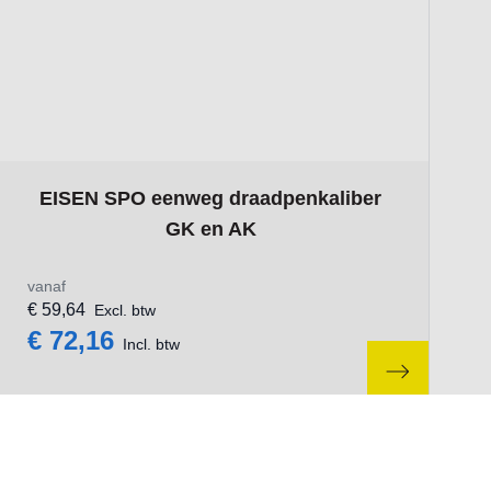
ct page
The price depends on the options chosen on the product pa
EISEN SPO eenweg draadpenkaliber
GK en AK
vanaf
€ 59,64
Excl. btw
€ 72,16
Incl. btw