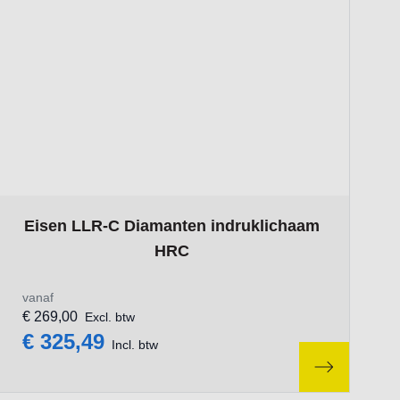
ct page
The price depends on the options chosen on the product pa
Eisen LLR-C Diamanten indruklichaam
HRC
vanaf
€ 269,00
Excl. btw
€ 325,49
Incl. btw