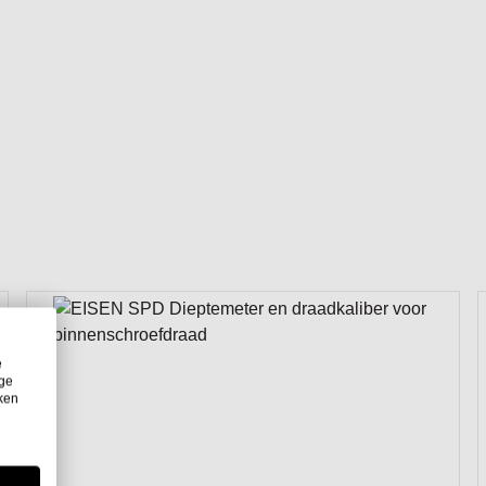
e
ige
iken