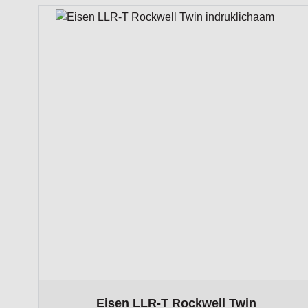
The price depends on the options chosen on the p
Eisen LLR-T Rockwell Twin