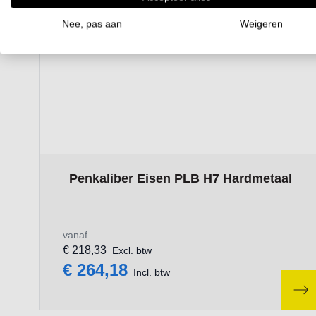
Nee, pas aan
Weigeren
The price depends on the options chosen on the p
Penkaliber Eisen PLB H7 Hardmetaal
vanaf
€ 218,33
Excl. btw
€ 264,18
Incl. btw