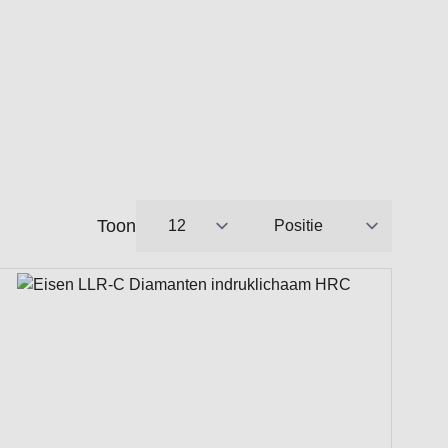
Toon
per pagina
Sorteer op