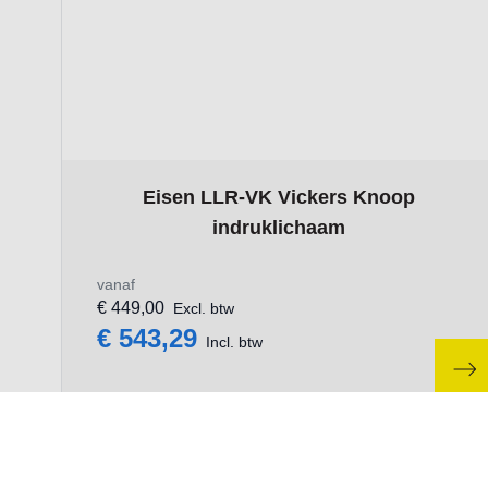
The price depends on the options chosen on the p
Eisen LLR-VK Vickers Knoop
indruklichaam
vanaf
€ 449,00
Excl. btw
€ 543,29
Incl. btw