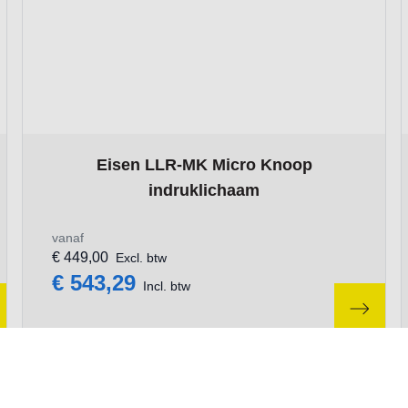
roduct page
The price depends on the options chosen on the produ
Eisen LLR-MK Micro Knoop
indruklichaam
vanaf
€ 449,00
Excl. btw
€ 543,29
Incl. btw