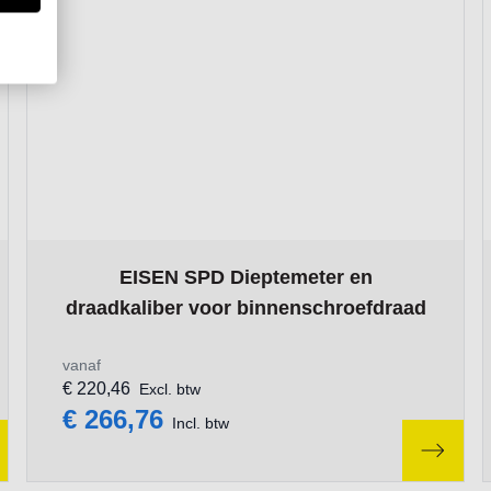
roduct page
The price depends on the options chosen on the produ
EISEN SPD Dieptemeter en
draadkaliber voor binnenschroefdraad
vanaf
€ 220,46
Excl. btw
€ 266,76
Incl. btw