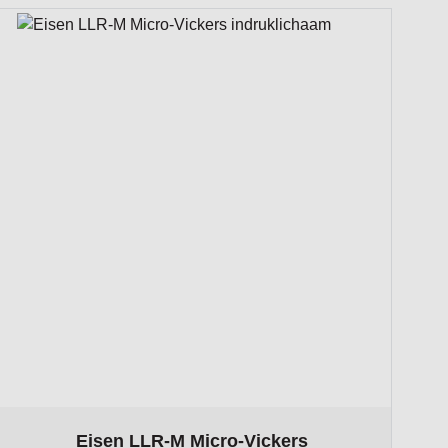
ct page
The price depends on the options chosen on the product pa
Eisen LLR-M Micro-Vickers