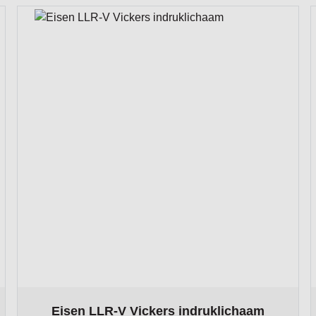
roduct page
The price depends on the options chosen on the produ
Eisen LLR-V Vickers indruklichaam