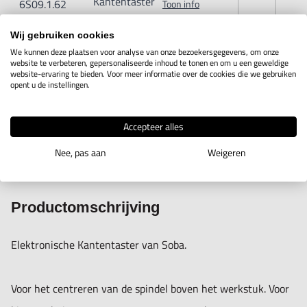
Kantentaster
6S09.1.62
Toon info
20mm
Wij gebruiken cookies
Elektronische
We kunnen deze plaatsen voor analyse van onze bezoekersgegevens, om onze
website te verbeteren, gepersonaliseerde inhoud te tonen en om u een geweldige
Kantentaster
6S09.1.63
Toon info
website-ervaring te bieden. Voor meer informatie over de cookies die we gebruiken
MK-2
opent u de instellingen.
Accepteer alles
Nee, pas aan
Weigeren
IN WINKELWAGEN
Productomschrijving
Elektronische Kantentaster van Soba.
Voor het centreren van de spindel boven het werkstuk. Voor