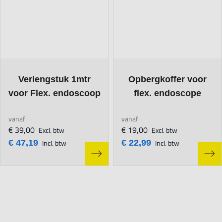
The price depends on the options chosen on the product page
The price depends on the opt
Verlengstuk 1mtr
Opbergkoffer voor
voor Flex. endoscoop
flex. endoscope
vanaf
vanaf
€ 39,00
€ 19,00
Excl. btw
Excl. btw
€ 47,19
Incl. btw
€ 22,99
Incl. btw