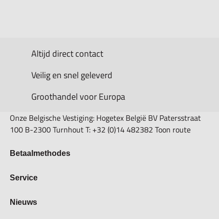
Altijd direct contact
Veilig en snel geleverd
Groothandel voor Europa
Onze Belgische Vestiging: Hogetex België BV Patersstraat
100 B-2300 Turnhout T: +32 (0)14 482382 Toon route
Betaalmethodes
Bestellen & Betalen
Service
Retourbeleid
Over Hogetex
Nieuws
Contract herroepen
Showroom