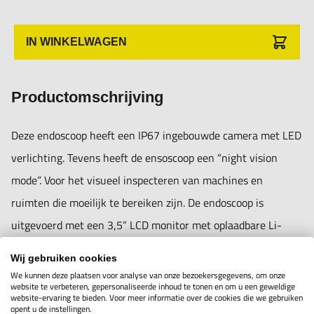
IN WINKELWAGEN
Productomschrijving
Deze endoscoop heeft een IP67 ingebouwde camera met LED
verlichting. Tevens heeft de ensoscoop een “night vision
mode”. Voor het visueel inspecteren van machines en
ruimten die moeilijk te bereiken zijn. De endoscoop is
uitgevoerd met een 3,5” LCD monitor met oplaadbare Li-
batterij. De monitor kan van de endoscoop afgenomen
Wij gebruiken cookies
worden. Deze krijgt dan draadloos de beelden gezonden via
We kunnen deze plaatsen voor analyse van onze bezoekersgegevens, om onze
website te verbeteren, gepersonaliseerde inhoud te tonen en om u een geweldige
een 2,4Ghz RF transmissie. De LCD monitor heeft een SD
website-ervaring te bieden. Voor meer informatie over de cookies die we gebruiken
opent u de instellingen.