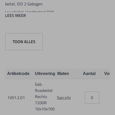
beitel, ISO 2 Gebogen
\ruwbeitel. Hardmetaal P30
LEES MEER
Leverbaar in links en rechts.
TOON ALLES
Artikelcode
Uitvoering
Maten
Aantal
Voor
Geb.
Ruwbeitel
Rechts
1V01.2.01
Toon info
7200R
10x10x100