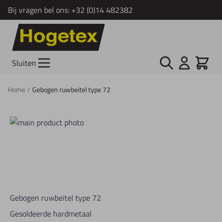
Bij vragen bel ons:
+32 (0)14 482382
Ga naar de inhoud
Zoek
Cart
Sluiten
Home
/
Gebogen ruwbeitel type 72
Gebogen ruwbeitel type 72
Gesoldeerde hardmetaal