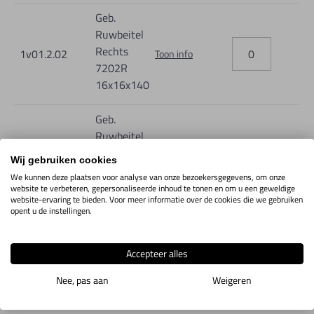
Geb.
Ruwbeitel
Rechts
1v01.2.02
Toon info
7202R
16x16x140
Geb.
Ruwbeitel
Rechts
1V01.2.03
Toon info
Wij gebruiken cookies
7203R
We kunnen deze plaatsen voor analyse van onze bezoekersgegevens, om onze
20x20x160
website te verbeteren, gepersonaliseerde inhoud te tonen en om u een geweldige
website-ervaring te bieden. Voor meer informatie over de cookies die we gebruiken
opent u de instellingen.
Geb.
Ruwbeitel
Accepteer alles
Links
1V01.2.06
Toon info
7200L
Nee, pas aan
Weigeren
10x10x100