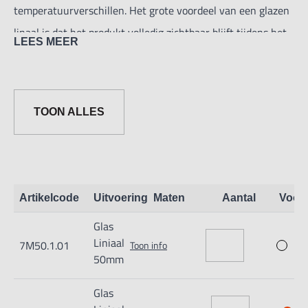
temperatuurverschillen. Het grote voordeel van een glazen
linaal is dat het produkt volledig zichtbaar blijft tijdens het
LEES MEER
meten. De glazen linealen worden geleverd in een kist.
Standaard type:
TOON ALLES
Dikte: 3 mm,
Breedte 25 mm.
Geleverd met 1 handloep V= 15x.
Artikelcode
Uitvoering
Maten
Aantal
Voor
Glas
Liniaal
7M50.1.01
Toon info
50mm
Glas