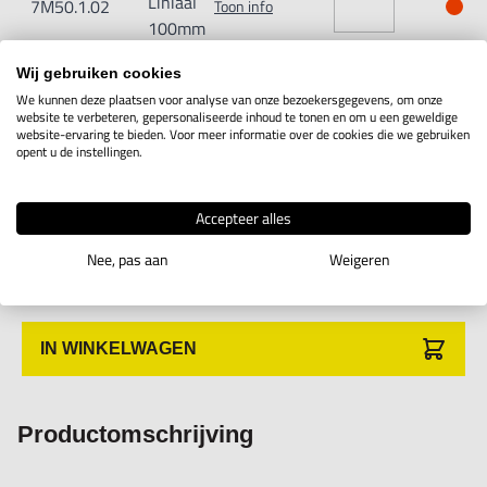
Liniaal
7M50.1.02
Toon info
100mm
Wij gebruiken cookies
Glas
We kunnen deze plaatsen voor analyse van onze bezoekersgegevens, om onze
Liniaal
7M50.1.03
Toon info
website te verbeteren, gepersonaliseerde inhoud te tonen en om u een geweldige
200mm
website-ervaring te bieden. Voor meer informatie over de cookies die we gebruiken
opent u de instellingen.
Glas
Liniaal
7M50.1.04
Toon info
Accepteer alles
300mm
Nee, pas aan
Weigeren
IN WINKELWAGEN
Productomschrijving