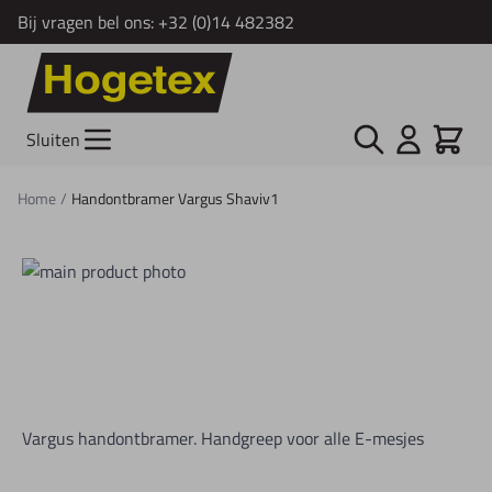
Bij vragen bel ons:
+32 (0)14 482382
Ga naar de inhoud
Zoek
Cart
Sluiten
Home
/
Handontbramer Vargus Shaviv1
Vargus handontbramer. Handgreep voor alle E-mesjes