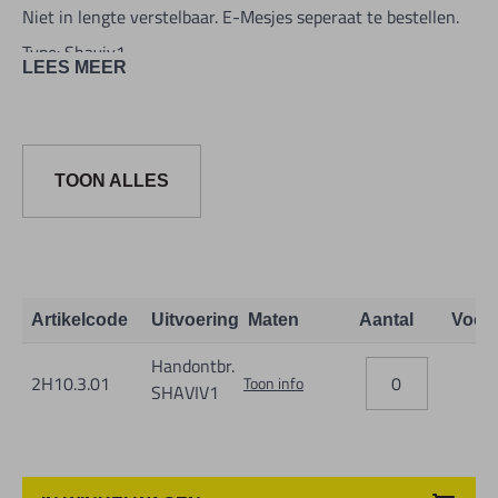
Niet in lengte verstelbaar. E-Mesjes seperaat te bestellen.
Type: Shaviv1
LEES MEER
Andere mesjes en handontbramers van Vargus op aanvraag
TOON ALLES
Artikelcode
Uitvoering
Maten
Aantal
Voor
Handontbr.
2H10.3.01
Toon info
SHAVIV1