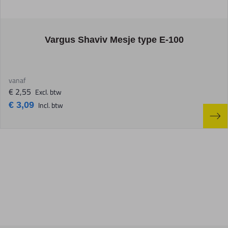
The price depends on the options chosen on the product page
Vargus Shaviv Mesje type E-100
vanaf
€ 2,55
Excl. btw
€ 3,09
Incl. btw