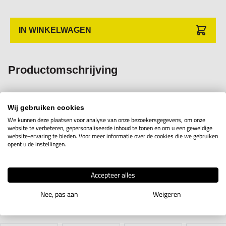
IN WINKELWAGEN
Productomschrijving
Mango verstelbare Handontbramer en mesjes type B
Wij gebruiken cookies
We kunnen deze plaatsen voor analyse van onze bezoekersgegevens, om onze
website te verbeteren, gepersonaliseerde inhoud te tonen en om u een geweldige
Set Mango II Handgreep verstelbaar en 10 mesjes B10
website-ervaring te bieden. Voor meer informatie over de cookies die we gebruiken
opent u de instellingen.
Accepteer alles
Gerelateerde producten
Nee, pas aan
Weigeren