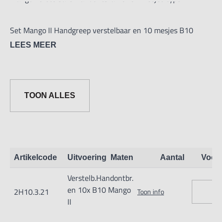
Set Mango II Handgreep verstelbaar en 10 mesjes B10
LEES MEER
TOON ALLES
Artikelcode
Uitvoering
Maten
Aantal
Voor
Verstelb.Handontbr.
en 10x B10 Mango
2H10.3.21
Toon info
II