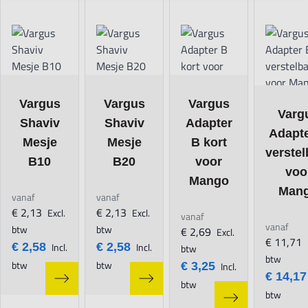
Navigating through the elements of the carousel is possible using t
Press to skip carousel
The price depends on the options chosen on the product page
The price depends on the options chosen on 
The price depends on the o
Vargus
Vargus
Vargus
The pric
Varg
Shaviv
Shaviv
Adapter
Adapt
Mesje
Mesje
B kort
verstel
B10
B20
voor
voo
Mango
Man
vanaf
vanaf
€ 2,13
€ 2,13
Excl.
Excl.
vanaf
vanaf
btw
btw
€ 2,69
Excl.
€ 11,71
€ 2,58
Incl.
€ 2,58
Incl.
btw
btw
btw
btw
€ 3,25
Incl.
€ 14,17
btw
btw