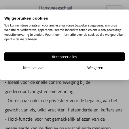
Hangweegschaal
8M01.1.04
Toon info
CH 50K100
Wij gebruiken cookies
We kunnen deze plaatsen voor analyse van onze bezoekersgegevens, om onze
website te verbeteren, gepersonaliseerde inhoud te tonen en om u een geweldige
website-ervaring te bieden. Voor meer informatie over de cookies die we gebruiken
opent u de instellingen.
IN WINKELWAGEN
Accepteer alles
Productomschrijving
Nee, pas aan
Weigeren
- Ideaal voor de snelle controleweging bij de
goederenontvangst en -verzending
- Onmisbaar ook in de privésfeer voor de bepaling van het
gewicht van vis, wild, vruchten, fietsonderdelen, koffers enz.
- Hold-functie: Voor het gemakkelijk aflezen van de
weegwaarde kan de display op verschillende manieren