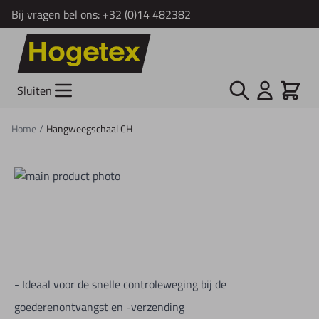
Bij vragen bel ons:
+32 (0)14 482382
Ga naar de inhoud
Zoek
Cart
Sluiten
Home
/
Hangweegschaal CH
- Ideaal voor de snelle controleweging bij de
goederenontvangst en -verzending