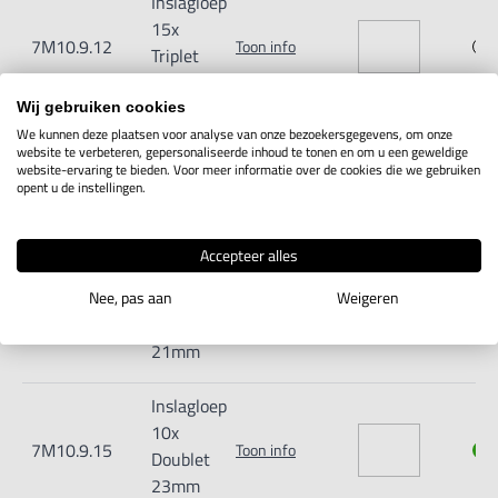
Inslagloep
15x
7M10.9.12
Toon info
Triplet
18mm
Wij gebruiken cookies
We kunnen deze plaatsen voor analyse van onze bezoekersgegevens, om onze
Inslagloep
website te verbeteren, gepersonaliseerde inhoud te tonen en om u een geweldige
20x
website-ervaring te bieden. Voor meer informatie over de cookies die we gebruiken
7M10.9.13
Toon info
opent u de instellingen.
Triplet
18mm
Accepteer alles
Inslagloep
10x
Nee, pas aan
Weigeren
7M10.9.14
Toon info
Triplet
21mm
Inslagloep
10x
7M10.9.15
Toon info
Doublet
23mm