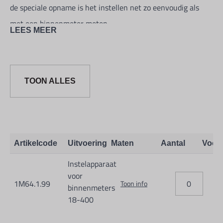
de speciale opname is het instellen net zo eenvoudig als
met een binnenmeter meten.
LEES MEER
Meetbereik: 18-400mm
Komplete set zonder eindmaten.
TOON ALLES
Artikelcode
Uitvoering
Maten
Aantal
Voor
Instelapparaat
voor
1M64.1.99
Toon info
binnenmeters
18-400