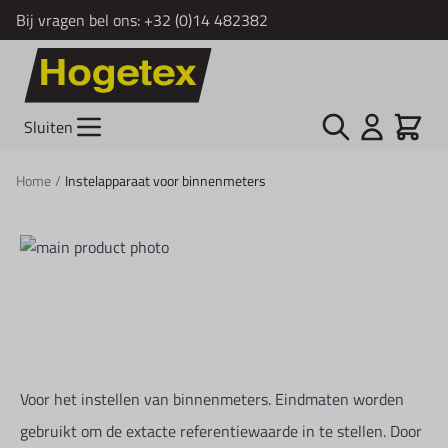
Bij vragen bel ons:
+32 (0)14 482382
Ga naar de inhoud
Zoek
Cart
Sluiten
Home
/
Instelapparaat voor binnenmeters
Voor het instellen van binnenmeters. Eindmaten worden
gebruikt om de extacte referentiewaarde in te stellen. Door