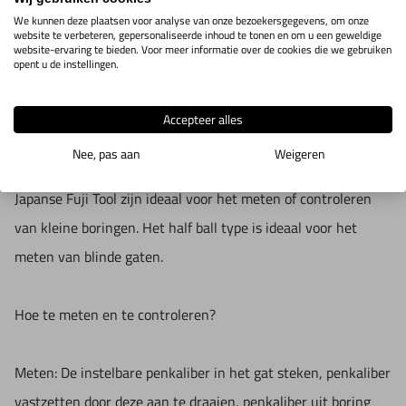
We kunnen deze plaatsen voor analyse van onze bezoekersgegevens, om onze
website te verbeteren, gepersonaliseerde inhoud te tonen en om u een geweldige
website-ervaring te bieden. Voor meer informatie over de cookies die we gebruiken
IN WINKELWAGEN
opent u de instellingen.
Productomschrijving
Accepteer alles
Nee, pas aan
Weigeren
Deze set van instelbare penkalibers (type half ball) van het
Japanse Fuji Tool zijn ideaal voor het meten of controleren
van kleine boringen. Het half ball type is ideaal voor het
meten van blinde gaten.
Hoe te meten en te controleren?
Meten: De instelbare penkaliber in het gat steken, penkaliber
vastzetten door deze aan te draaien, penkaliber uit boring