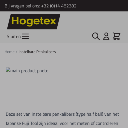
Bij vragen bel ons:
+32 (0)14 482382
Ga naar de inhoud
Zoek
Cart
Sluiten
Home
/
Instelbare Penkalibers
Deze set van instelbare penkalibers (type half ball) van het
Japanse Fuji Tool zijn ideaal voor het meten of controleren