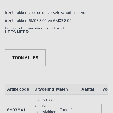
Inzetstukken voor de universele schuifmaat voor
inzetstukken 6M03.8.01 en 6M03.8.02.
De inzetstukken zijn uit roestvrijstaal.
LEES MEER
Geleverd per paar.
Deze inzetstukken zijn met met kegel meetvlakken voor
TOON ALLES
afstand van boringen.
De kegel meetvlakken hebben een diameter van: 5, 10 of
15mm.
Artikelcode
Uitvoering
Maten
Aantal
Voor
Inzetstukken,
konusv.
6M03.8.41
Toon info
meetvlakken