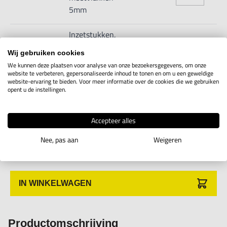
5mm
Inzetstukken,
konusv.
6M03.8.42
Wij gebruiken cookies
Toon info
meetvlakken
We kunnen deze plaatsen voor analyse van onze bezoekersgegevens, om onze
10mm
website te verbeteren, gepersonaliseerde inhoud te tonen en om u een geweldige
website-ervaring te bieden. Voor meer informatie over de cookies die we gebruiken
opent u de instellingen.
Inzetstukken,
konusv.
6M03.8.43
Toon info
meetvlakken
Accepteer alles
15mm
Nee, pas aan
Weigeren
IN WINKELWAGEN
Productomschrijving