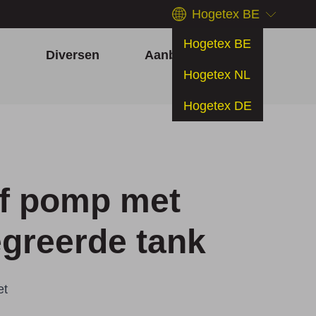
Hogetex BE
Hogetex BE
h
Diversen
Aanbiedingen
Hogetex NL
Hogetex DE
of pomp met
egreerde tank
et