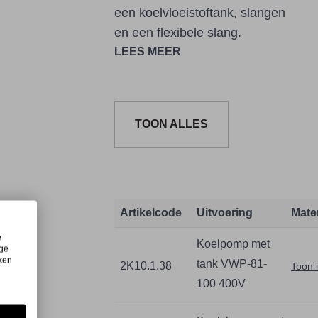
een koelvloeistoftank, slangen
en een flexibele slang.
LEES MEER
TOON ALLES
Artikelcode
Uitvoering
Mate
e
Koelpomp met
ige
iken
tank VWP-81-
2K10.1.38
Toon 
100 400V