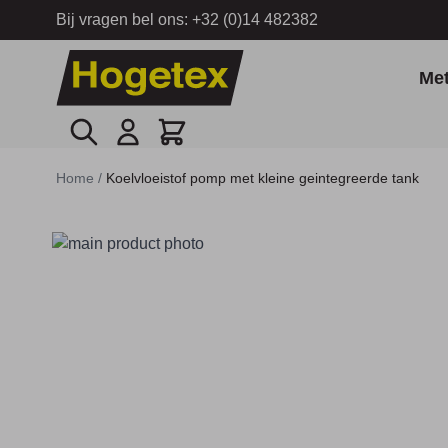
Bij vragen bel ons:
+32 (0)14 482382
Ga naar de inhoud
Me
Zoek
Cart
Home
/
Koelvloeistof pomp met kleine geintegreerde tank