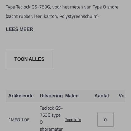
Type Teclock GS-753G, voor het meten van Type O shore
(zacht rubber, leer, karton, Polystyreenschuim)
LEES MEER
- met extra naald voor piekfunctie
- Waarde van de veerbelasting: 550-8050mN (56.1-
821.1gf)
TOON ALLES
- Indentor vorm: Halfrond van SR 1.19
- Indentor lengte: 2,50 mm
- Gewicht shoremeter: 208 gr.
Artikelcode
Uitvoering
Maten
Aantal
Voor
- Dikte van het werkstuk moet minimaal 1,2 mm zijn.
Teclock GS-
- Meetbereik van 0 - 100 graden.
753G type
- Conform standaard ASTM D 2240
1M68.1.06
Toon info
O
shoremeter