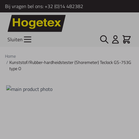
Bij vragen bel ons:
+32 (0)14 482382
Ga naar de inhoud
Zoek
Cart
Sluiten
Home
/
Kunststof/Rubber-hardheidstester (Shoremeter) Teclock GS-753G
type O