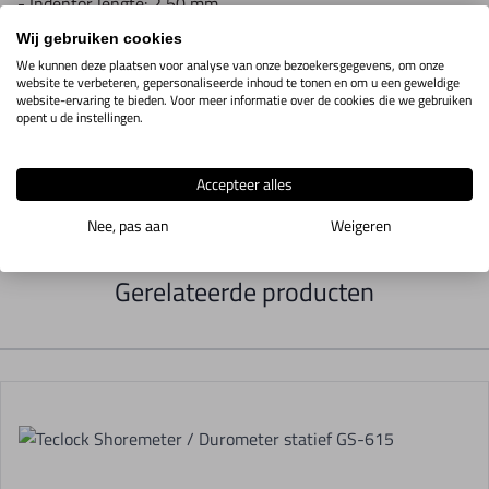
- Indentor lengte: 2,50 mm
- Gewicht shoremeter: 208 gr.
Wij gebruiken cookies
We kunnen deze plaatsen voor analyse van onze bezoekersgegevens, om onze
website te verbeteren, gepersonaliseerde inhoud te tonen en om u een geweldige
website-ervaring te bieden. Voor meer informatie over de cookies die we gebruiken
- Dikte van het werkstuk moet minimaal 1,2 mm zijn.
opent u de instellingen.
- Meetbereik van 0 - 100 graden.
- Conform standaard ASTM D 2240
Accepteer alles
Nee, pas aan
Weigeren
Gerelateerde producten
Navigating through the elements of the carousel is possible using t
Press to skip carousel
Press to go to carousel navigation