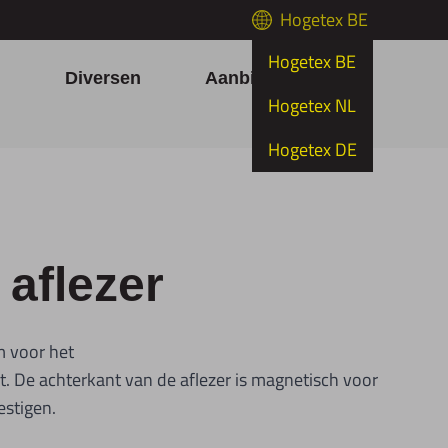
Hogetex BE
Hogetex BE
h
Diversen
Aanbiedingen
Hogetex NL
Hogetex DE
 aflezer
m voor het
. De achterkant van de aflezer is magnetisch voor
estigen.