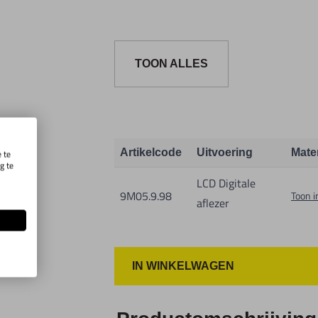
TOON ALLES
Artikelcode
Uitvoering
Mate
 te
g te
.
LCD Digitale
9M05.9.98
Toon i
aflezer
IN WINKELWAGEN