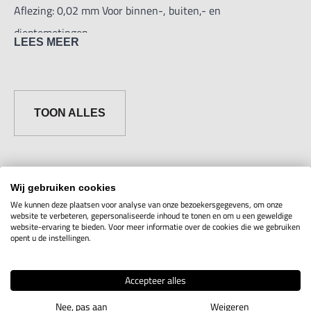
Aflezing: 0,02 mm Voor binnen-, buiten,- en
dieptemetingen.
LEES MEER
TOON ALLES
Wij gebruiken cookies
Artikelcode
Uitvoering
Maten
Aantal
Voor
We kunnen deze plaatsen voor analyse van onze bezoekersgegevens, om onze
website te verbeteren, gepersonaliseerde inhoud te tonen en om u een geweldige
website-ervaring te bieden. Voor meer informatie over de cookies die we gebruiken
Parallaxvrije
opent u de instellingen.
schuifmaat
9M01.1.61LINKS
Toon info
0-150mm
Links
Accepteer alles
Nee, pas aan
Weigeren