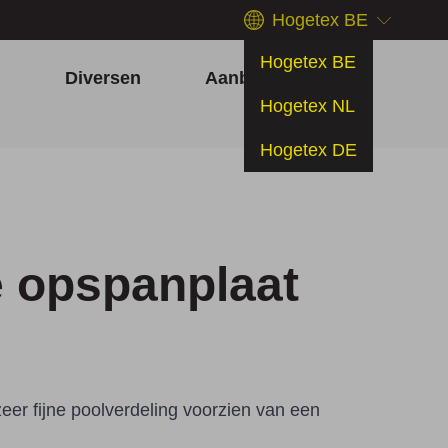
Hogetex BE
Hogetex BE
h
Diversen
Aanbiedingen
Hogetex NL
Hogetex DE
 opspanplaat
er fijne poolverdeling voorzien van een