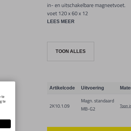
in- en uitschakelbare magneetvoet.
voet 120 x 60 x 12
1500 N trekkracht
LEES MEER
Staande arm Ø 20 x 400 mm
Dwarsarm Ø 14 x 200 mm
Schroefdraadvoet M12
TOON ALLES
Artikelcode
Uitvoering
Mate
 te
Magn. standaard
g te
2K10.1.09
Toon i
.
MB-G2