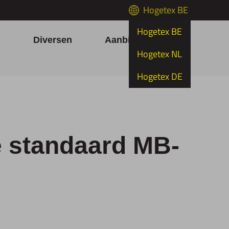
Hogetex BE
Hogetex BE
h
Diversen
Aanbiedingen
Hogetex NL
Hogetex DE
 standaard MB-