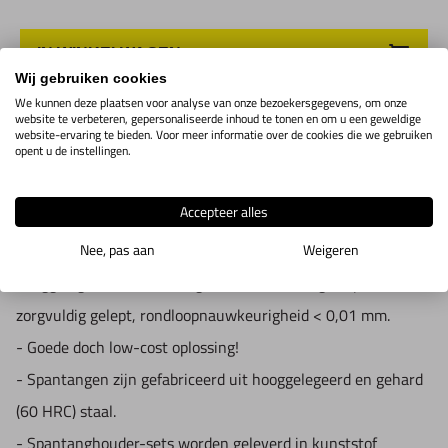
D: 50mm
d1: 32mm
IN WINKELWAGEN
T: M12
Wij gebruiken cookies
We kunnen deze plaatsen voor analyse van onze bezoekersgegevens, om onze
website te verbeteren, gepersonaliseerde inhoud te tonen en om u een geweldige
Productomschrijving
website-ervaring te bieden. Voor meer informatie over de cookies die we gebruiken
opent u de instellingen.
Sets spantangen met houder voor ER spantangen
Accepteer alles
Nee, pas aan
Weigeren
- De spantanghouders zijn gefabriceerd uit een
hooggelegerde staalsoort, gehard en daarna geslepen en
zorgvuldig gelept, rondloopnauwkeurigheid < 0,01 mm.
- Goede doch low-cost oplossing!
- Spantangen zijn gefabriceerd uit hooggelegeerd en gehard
(60 HRC) staal.
- Spantanghouder-sets worden geleverd in kunststof