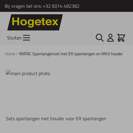
Bij vragen bel ons:
+32 (0)14 482382
Ga naar de inhoud
Zoek
Cart
Sluiten
Home
/
MATAC Spantangenset met ER spantangen en MK3 houder
Sets spantangen met houder voor ER spantangen