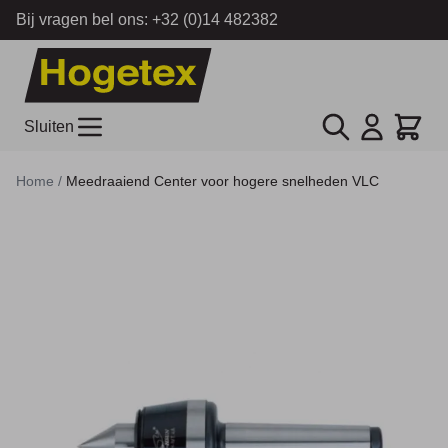
Bij vragen bel ons:
+32 (0)14 482382
Ga naar de inhoud
Zoek
Cart
Sluiten
Home
/
Meedraaiend Center voor hogere snelheden VLC