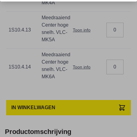
MK4A
Meedraaiend
Center hoge
1S10.4.13
Toon info
snelh. VLC-
MK5A
Meedraaiend
Center hoge
1S10.4.14
Toon info
snelh. VLC-
MK6A
IN WINKELWAGEN
Productomschrijving