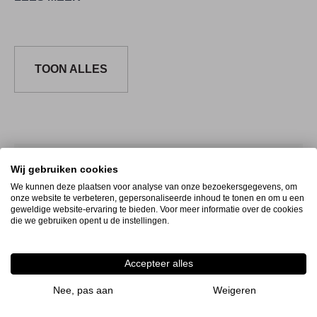
centers zijn waterproof.
TOON ALLES
Artikelcode
Uitvoering
Maten
Aantal
Voor
Wij gebruiken cookies
Meedraaiend
We kunnen deze plaatsen voor analyse van onze bezoekersgegevens, om
onze website te verbeteren, gepersonaliseerde inhoud te tonen en om u een
Center hoge
geweldige website-ervaring te bieden. Voor meer informatie over de cookies
1S10.4.11
Toon info
snelh. VLC-
die we gebruiken opent u de instellingen.
MK3A
Accepteer alles
Meedraaiend
Center hoge
Nee, pas aan
Weigeren
1S10.4.12
Toon info
snelh. VLC-