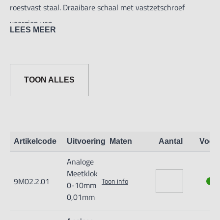
roestvast staal. Draaibare schaal met vastzetschroef
voorzien van
LEES MEER
extra telwerk voor tienden aanduiding. Inspanschacht dia
8h6.
Uitvoering volgens DIN 878. Met tolerantiekenmerken.
TOON ALLES
Leverbaar met of zonder oor op rugplaat.
Verpakt in kunststof doos.
Becijfering: 0-100
Artikelcode
Uitvoering
Maten
Aantal
Voor
Analoge
Meetklok
9M02.2.01
Toon info
0-10mm
0,01mm