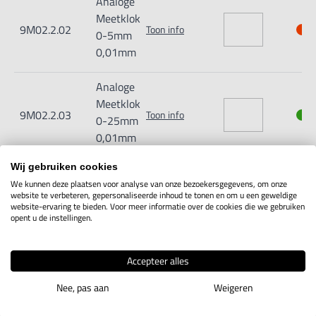
Analoge
Meetklok
9M02.2.02
Toon info
0-5mm
0,01mm
Analoge
Meetklok
9M02.2.03
Toon info
0-25mm
0,01mm
Wij gebruiken cookies
Analoge
We kunnen deze plaatsen voor analyse van onze bezoekersgegevens, om onze
meetklok
website te verbeteren, gepersonaliseerde inhoud te tonen en om u een geweldige
9M02.2.04
Toon info
0-30mm
website-ervaring te bieden. Voor meer informatie over de cookies die we gebruiken
opent u de instellingen.
0,01mm
Analoge
Accepteer alles
meetklok
9M02.2.05
Toon info
Nee, pas aan
Weigeren
0-50mm
0,01mm