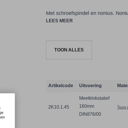
Met schroefspindel en nonius. Noni
LEES MEER
Meetbereik: 0-160mm
Vrije uitlading: 200mm
Meetvlak: 150x250mm
TOON ALLES
Diameter zuil: ø 35mm
Diameter dwarsarm: ø 20mm
Inspanschacht: ø 8mm
Artikelcode
Uitvoering
Mate
Meetklokstatief
160mm
2K10.1.45
Toon 
e
ige
DIN876/00
iken