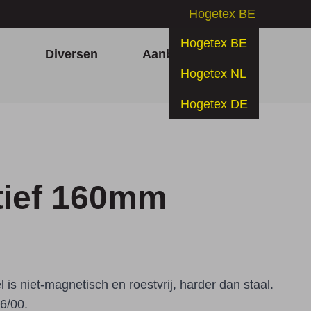
Hogetex BE
Hogetex BE
h
Diversen
Aanbiedingen
Hogetex NL
Hogetex DE
tief 160mm
l is niet-magnetisch en roestvrij, harder dan staal.
6/00.