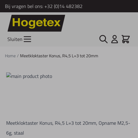
Bij vragen bel ons:
+32 (0)14 482382
Ga naar de inhoud
Zoek
Cart
Sluiten
Home
/
Meetkloktaster Konus, R4,5 L=3 tot 20mm
Meetkloktaster Konus, R4,5 L=3 tot 20mm, Opname M2,5-
6g, staal