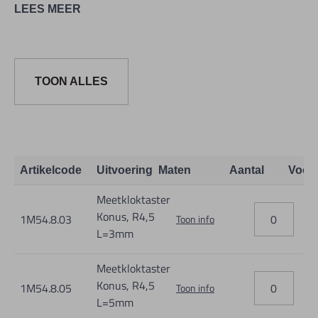
LEES MEER
TOON ALLES
Artikelcode
Uitvoering
Maten
Aantal
Voor
Meetkloktaster
Konus, R4,5
1M54.8.03
Toon info
L=3mm
Meetkloktaster
Konus, R4,5
1M54.8.05
Toon info
L=5mm