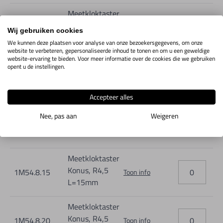
Meetkloktaster
Konus, R4,5
1M54.8.08
Toon info
Wij gebruiken cookies
L=8mm
We kunnen deze plaatsen voor analyse van onze bezoekersgegevens, om onze
website te verbeteren, gepersonaliseerde inhoud te tonen en om u een geweldige
website-ervaring te bieden. Voor meer informatie over de cookies die we gebruiken
Meetkloktaster
opent u de instellingen.
Konus, R4,5
1M54.8.10
Toon info
L=10mm
Accepteer alles
Meetkloktaster
Nee, pas aan
Weigeren
Konus, R4,5
1M54.8.12
Toon info
L=12mm
Meetkloktaster
Konus, R4,5
1M54.8.15
Toon info
L=15mm
Meetkloktaster
Konus, R4,5
1M54.8.20
Toon info