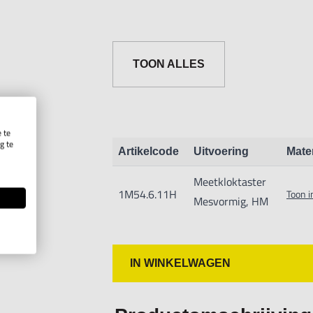
TOON ALLES
 te
g te
Artikelcode
Uitvoering
Mate
.
Meetkloktaster
1M54.6.11H
Toon i
Mesvormig, HM
IN WINKELWAGEN