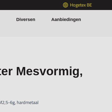
Hogetex BE
h
Diversen
Aanbiedingen
ter Mesvormig,
M2,5-6g, hardmetaal