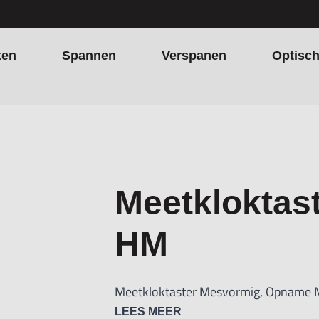
ten
Spannen
Verspanen
Optisc
Meetkloktas
HM
Meetkloktaster Mesvormig, Opname 
LEES MEER