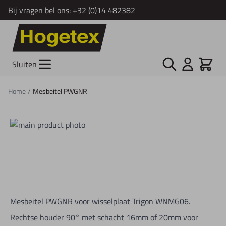
Bij vragen bel ons:
+32 (0)14 482382
Ga naar de inhoud
Zoek
Cart
Sluiten
Home
/
Mesbeitel PWGNR
Mesbeitel PWGNR voor wisselplaat Trigon WNMG06.
Rechtse houder 90° met schacht 16mm of 20mm voor