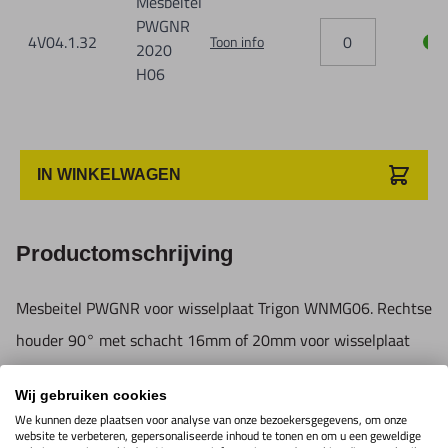
Mesbeitel
PWGNR
4V04.1.32
Toon info
2020
H06
IN WINKELWAGEN
Productomschrijving
Mesbeitel PWGNR voor wisselplaat Trigon WNMG06. Rechtse
houder 90° met schacht 16mm of 20mm voor wisselplaat
trigon WNMG06
Wij gebruiken cookies
(6 snijkanten). De houder wordt gebruikt voor normaal
We kunnen deze plaatsen voor analyse van onze bezoekersgegevens, om onze
draaien en 90° afhoeken.
website te verbeteren, gepersonaliseerde inhoud te tonen en om u een geweldige