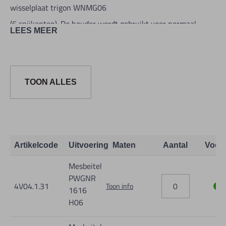
wisselplaat trigon WNMG06
(6 snijkanten). De houder wordt gebruikt voor normaal
LEES MEER
draaien en 90° afhoeken.
TOON ALLES
Artikelcode
Uitvoering
Maten
Aantal
Voor
Mesbeitel
PWGNR
4V04.1.31
Toon info
1616
H06