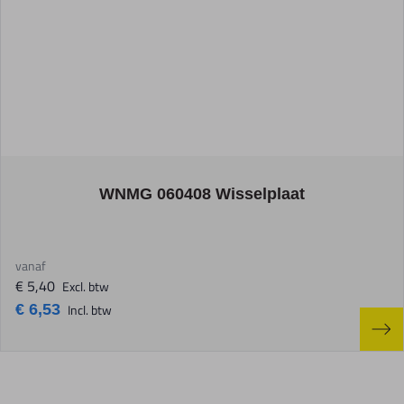
The price depends on the options chosen on the product page
WNMG 060408 Wisselplaat
vanaf
€ 5,40
Excl. btw
€ 6,53
Incl. btw