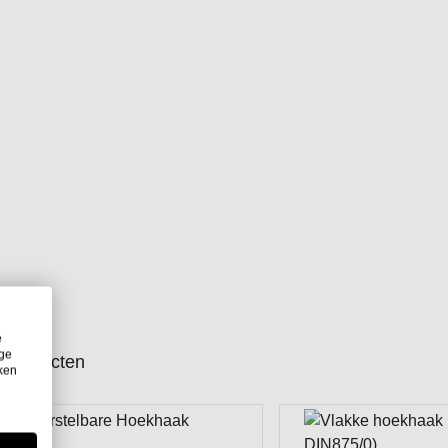
e
ige
producten
iken