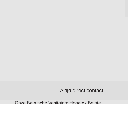
Altijd direct contact
Onze Belgische Vestiging: Hogetex België
BV Patersstraat 100 B-2300 Turnhout T:
+32 (0)14 482382 Toon route