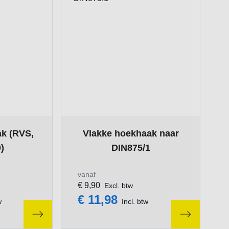
ge
on the options chosen on the product page
The price depends on the options chosen
k (RVS,
Vlakke hoekhaak naar
)
DIN875/1
vanaf
€ 9,90
Excl. btw
€ 11,98
w
Incl. btw