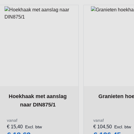
The price depends on the options chosen on the product pa
The price depends 
Hoekhaak met aanslag
Granieten ho
naar DIN875/1
vanaf
vanaf
€ 15,40
€ 104,50
Excl. btw
Excl. btw