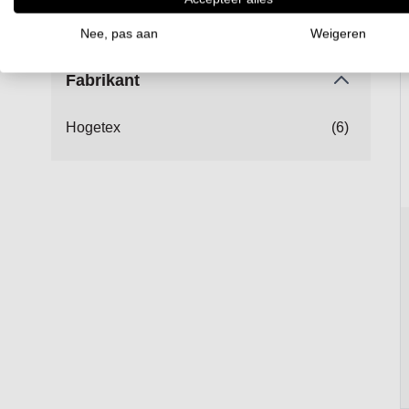
€ 100,00
en hoger
(1)
Nee, pas aan
Weigeren
Fabrikant
Hogetex
(6)