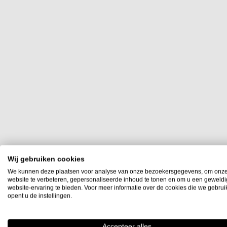
Wij gebruiken cookies
Filter op
We kunnen deze plaatsen voor analyse van onze bezoekersgegevens, om onz
website te verbeteren, gepersonaliseerde inhoud te tonen en om u een geweld
6
website-ervaring te bieden. Voor meer informatie over de cookies die we gebru
Stukprijs
opent u de instellingen.
€ 0,00
-
€ 99,99
(5)
Accepteer alles