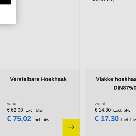
The price depends on the options chosen on the product pa
The price depends 
Verstelbare Hoekhaak
Vlakke hoekhaa
DIN875/0
vanaf
vanaf
€ 62,00
€ 14,30
Excl. btw
Excl. btw
€ 75,02
€ 17,30
Incl. btw
Incl. bt