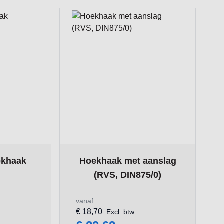
ge
on the options chosen on the product page
The price depends on the options chosen
ekhaak
Hoekhaak met aanslag
(RVS, DIN875/0)
vanaf
€ 18,70
Excl. btw