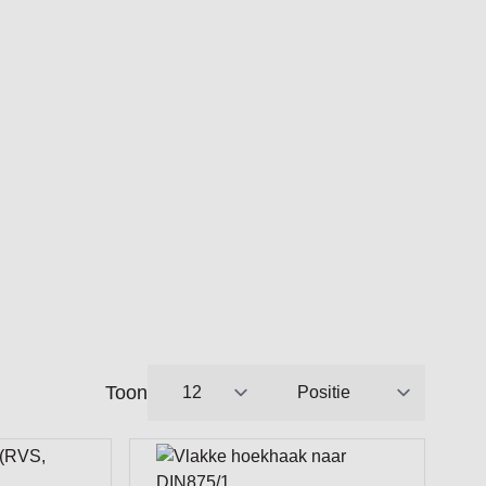
Toon
per pagina
Sorteer op