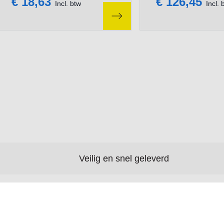
€ 18,63
€ 126,45
Incl. btw
Incl. 
Veilig en snel geleverd
Betaalmethodes
Service