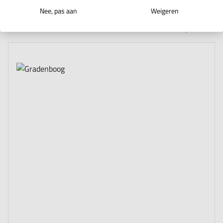
per pagina
Sorteer op
Nee, pas aan
Weigeren
3
producten