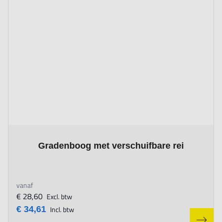
The price depends on the options chosen on the product page
Gradenboog met verschuifbare rei
vanaf
€ 28,60
Excl. btw
€ 34,61
Incl. btw