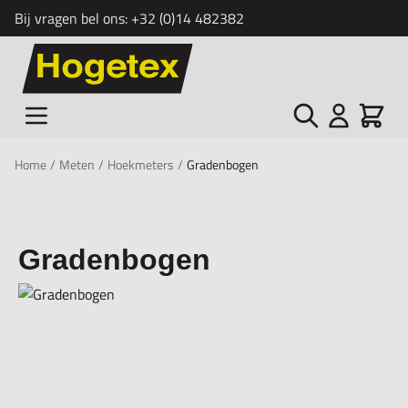
Bij vragen bel ons:
+32 (0)14 482382
Ga naar de inhoud
Zoek
Cart
Home
/
Meten
/
Hoekmeters
/
Gradenbogen
Gradenbogen