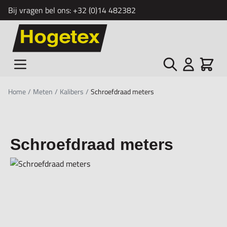
Bij vragen bel ons:
+32 (0)14 482382
Ga naar de inhoud
Zoek
Cart
Home
/
Meten
/
Kalibers
/
Schroefdraad meters
Schroefdraad meters