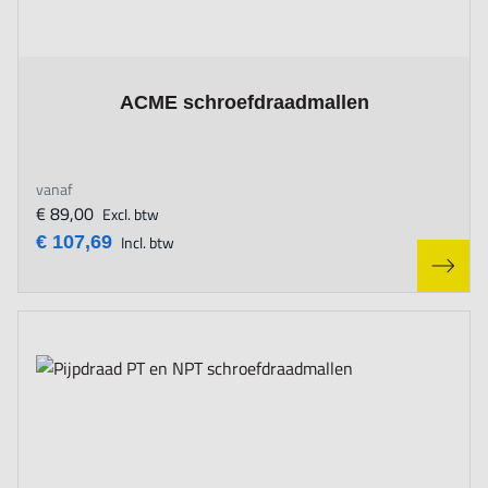
The price depends on the options chosen on the product page
ACME schroefdraadmallen
vanaf
€ 89,00
Excl. btw
€ 107,69
Incl. btw