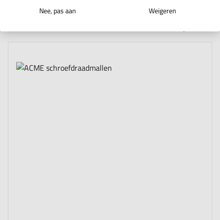
per pagina
Sorteer op
Nee, pas aan
Weigeren
3
producten