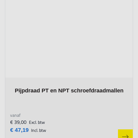
The price depends on the options chosen on the product page
Pijpdraad PT en NPT schroefdraadmallen
vanaf
€ 39,00
Excl. btw
€ 47,19
Incl. btw