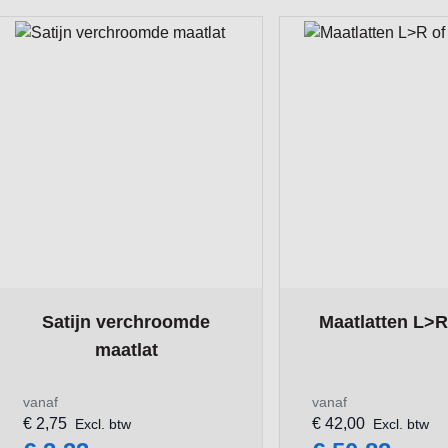
The price depends on the options chosen on the product pa
The price depends 
Satijn verchroomde
Maatlatten L>R
maatlat
vanaf
vanaf
€ 2,75
€ 42,00
Excl. btw
Excl. btw