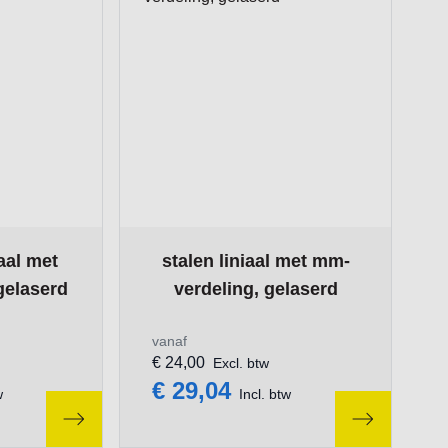
ge
on the options chosen on the product page
The price depends on the options chosen
aal met
stalen liniaal met mm-
gelaserd
verdeling, gelaserd
vanaf
€ 24,00
Excl. btw
€ 29,04
w
Incl. btw