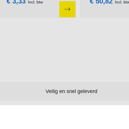
€ 3,33
€ 50,82
Incl. btw
Incl. bt
Veilig en snel geleverd
Betaalmethodes
Service