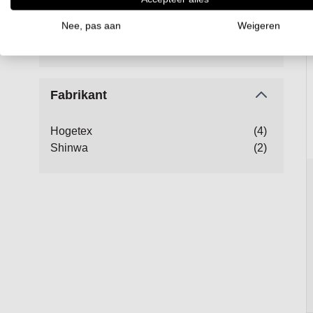
€ 10,00
-
€ 19,99
(2)
€ 20,00
-
€ 29,99
(1)
Nee, pas aan
Weigeren
€ 40,00
en hoger
(1)
Fabrikant
Hogetex
(4)
Shinwa
(2)