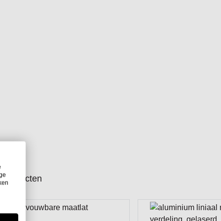
e
ige
producten
iken