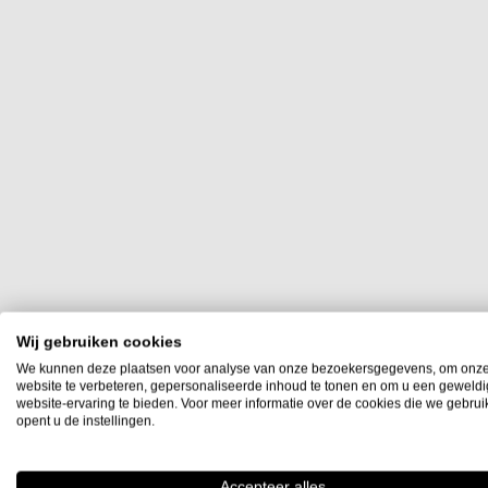
Wij gebruiken cookies
Filter op
We kunnen deze plaatsen voor analyse van onze bezoekersgegevens, om onz
website te verbeteren, gepersonaliseerde inhoud te tonen en om u een geweld
6
website-ervaring te bieden. Voor meer informatie over de cookies die we gebru
Stukprijs
opent u de instellingen.
€ 0,00
-
€ 9,99
(2)
Accepteer alles