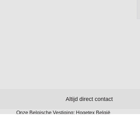
Altijd direct contact
Onze Belgische Vestiging: Hogetex België
BV Patersstraat 100 B-2300 Turnhout T:
+32 (0)14 482382 Toon route