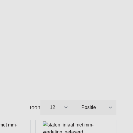
Toon
per pagina
Sorteer op