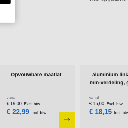
The price depends on the options chosen on the product pa
The price depends 
Opvouwbare maatlat
aluminium lini
mm-verdeling, 
vanaf
vanaf
€ 19,00
€ 15,00
Excl. btw
Excl. btw
€ 22,99
€ 18,15
Incl. btw
Incl. bt