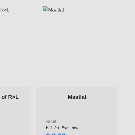
ge
on the options chosen on the product page
The price depends on the options chosen
 of R>L
Maatlat
vanaf
€ 1,76
Excl. btw