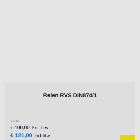
The price depends on the options chosen on the product page
Reien RVS DIN874/1
vanaf
€ 100,00
Excl. btw
€ 121,00
Incl. btw