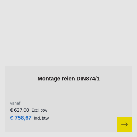
The price depends on the options chosen on the product page
Montage reien DIN874/1
vanaf
€ 627,00
Excl. btw
€ 758,67
Incl. btw