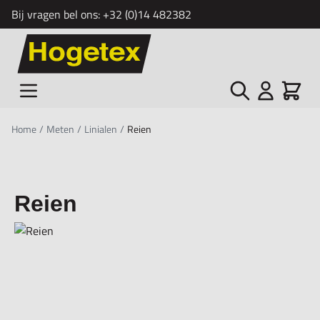
Bij vragen bel ons:
+32 (0)14 482382
Ga naar de inhoud
Zoek
Cart
Home
/
Meten
/
Linialen
/
Reien
Reien