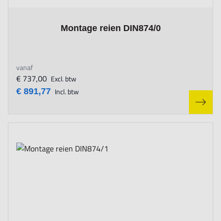
The price depends on the options chosen on the product page
Montage reien DIN874/0
vanaf
€ 737,00
Excl. btw
€ 891,77
Incl. btw