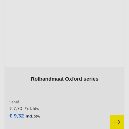
The price depends on the options chosen on the product page
Rolbandmaat Oxford series
vanaf
€ 7,70
Excl. btw
€ 9,32
Incl. btw