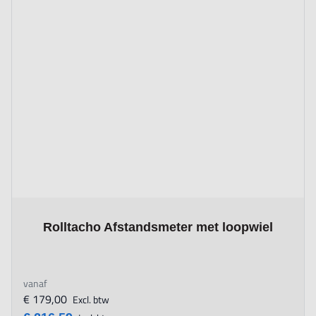
The price depends on the options chosen on the product page
Rolltacho Afstandsmeter met loopwiel
vanaf
€ 179,00
Excl. btw