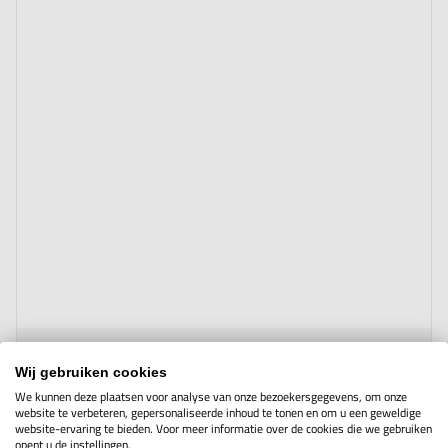
The price depends on the options chosen on the product page
Stalen meetlint (open kast)
Wij gebruiken cookies
We kunnen deze plaatsen voor analyse van onze bezoekersgegevens, om onze
website te verbeteren, gepersonaliseerde inhoud te tonen en om u een geweldige
website-ervaring te bieden. Voor meer informatie over de cookies die we gebruiken
opent u de instellingen.