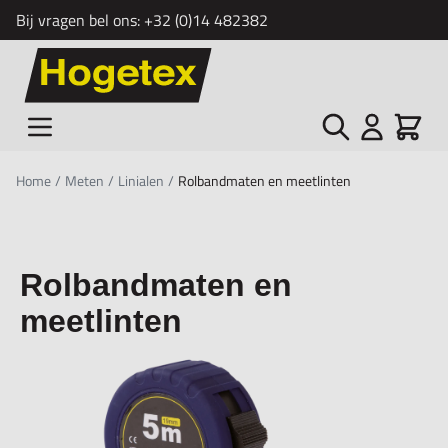
Bij vragen bel ons:
+32 (0)14 482382
Ga naar de inhoud
Zoek
Cart
Home
/
Meten
/
Linialen
/
Rolbandmaten en meetlinten
Rolbandmaten en
meetlinten