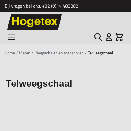
Bij vragen bel ons:
+32 (0)14 482382
Ga naar de inhoud
Zoek
Cart
Home
/
Meten
/
Weegschalen en toebehoren
/
Telweegschaal
Telweegschaal