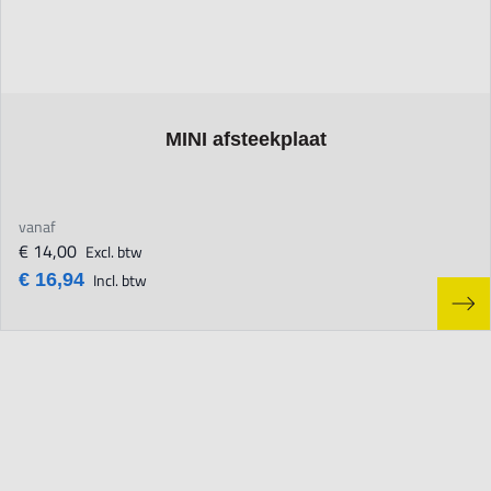
The price depends on the options chosen on the product page
MINI afsteekplaat
vanaf
€ 14,00
Excl. btw
€ 16,94
Incl. btw