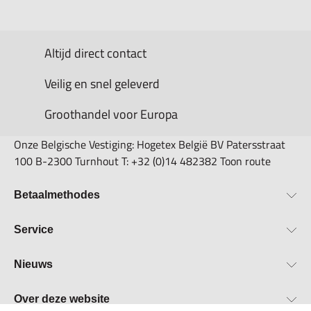
Altijd direct contact
Veilig en snel geleverd
Groothandel voor Europa
Onze Belgische Vestiging: Hogetex België BV Patersstraat
100 B-2300 Turnhout T: +32 (0)14 482382 Toon route
Betaalmethodes
Bestellen & Betalen
Service
Retourbeleid
Over Hogetex
Nieuws
Contract herroepen
Showroom
Levertijden
Beurzen
Over deze website
FAQ