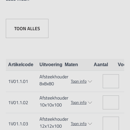
twee inbussen en inbussleutel.
TOON ALLES
Artikelcode
Uitvoering
Maten
Aantal
Voor
Afsteekhouder
1V01.1.01
Toon info
8x8x80
Afsteekhouder
1V01.1.02
Toon info
10x10x100
Afsteekhouder
1V01.1.03
Toon info
12x12x100