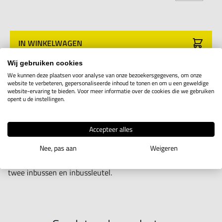
IN WINKELWAGEN
Wij gebruiken cookies
We kunnen deze plaatsen voor analyse van onze bezoekersgegevens, om onze
Productomschrijving
website te verbeteren, gepersonaliseerde inhoud te tonen en om u een geweldige
website-ervaring te bieden. Voor meer informatie over de cookies die we gebruiken
opent u de instellingen.
Deze afsteekbeitelhouder is klein van formaat. Deze houders
zijn in drie maten verkrijgbaar en de messen in drie maten.
Accepteer alles
De messen zijn op alle houders te gebruiken. De houder is
Nee, pas aan
Weigeren
voorzien van
twee inbussen en inbussleutel.