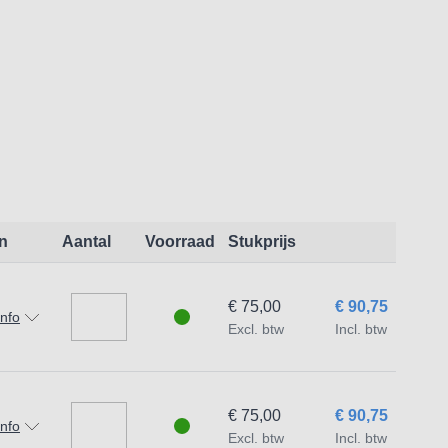
CSCR houder met CCMT wisselplaat en 1 S10
 Inclusief 1 Torx sleutel voor de houders.
n
Aantal
Voorraad
Stukprijs
€ 75,00
€ 90,75
info
Excl. btw
Incl. btw
€ 75,00
€ 90,75
info
Excl. btw
Incl. btw