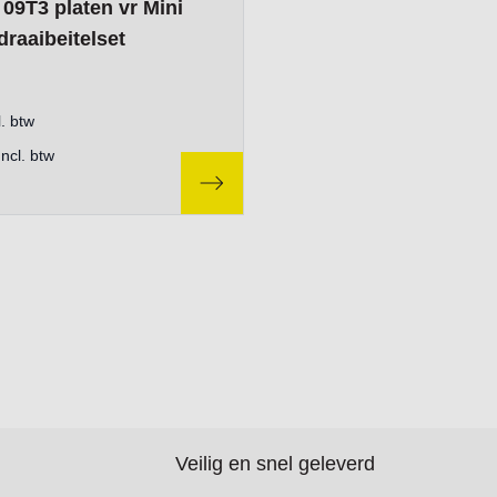
09T3 platen vr Mini
draaibeitelset
. btw
Incl. btw
Veilig en snel geleverd