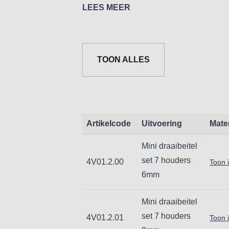
houder met CCMT wisselplaat, 1 S
LEES MEER
SCLCR houder met CCMT wisselplaat.
TOON ALLES
Artikelcode
Uitvoering
Mate
Mini draaibeitel
set 7 houders
4V01.2.00
Toon 
6mm
Mini draaibeitel
set 7 houders
4V01.2.01
Toon 