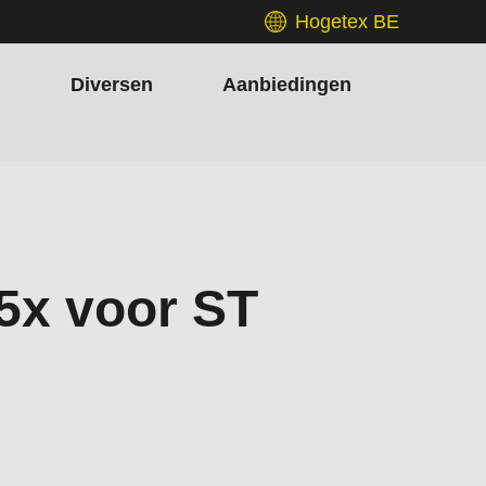
Hogetex BE
h
Diversen
Aanbiedingen
5x voor ST