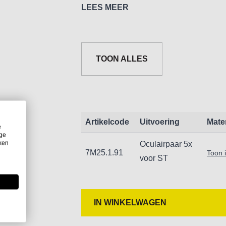
Gezichtsveld: 22mm
LEES MEER
TOON ALLES
Artikelcode
Uitvoering
Mate
e
ige
iken
Oculairpaar 5x
7M25.1.91
Toon 
voor ST
IN WINKELWAGEN