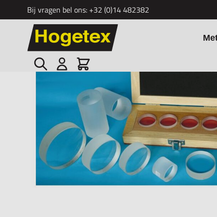
Bij vragen bel ons:
+32 (0)14 482382
Ga naar de inhoud
Me
Zoek
Cart
Home
/
Optische Parallelglazen