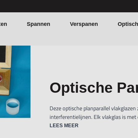
ten
Spannen
Verspanen
Optisc
Optische Par
Deze optische planparallel vlakglazen
interferentielijnen. Elk vlakglas is me
LEES MEER