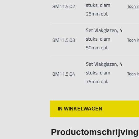
stuks, diam
8M11.5.02
Toon i
25mm opl.
Set Vlakglazen, 4
stuks, diam
8M11.5.03
Toon i
50mm opl.
Set Vlakglazen, 4
stuks, diam
8M11.5.04
Toon i
75mm opl.
IN WINKELWAGEN
Productomschrijving